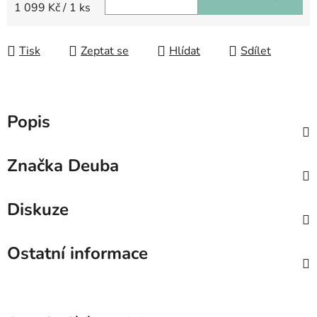
Měrná cena:
1 099 Kč / 1 ks
Tisk
Zeptat se
Hlídat
Sdílet
Popis
Značka
Deuba
Diskuze
Ostatní informace