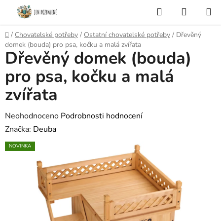
Přejít
Hledat
NÁKUP
na
KOŠÍK
obsah
Domů
/
Chovatelské potřeby
/
Ostatní chovatelské potřeby
/
Dřevěný
domek (bouda) pro psa, kočku a malá zvířata
Dřevěný domek (bouda)
pro psa, kočku a malá
zvířata
Průměrné
Neohodnoceno
Podrobnosti hodnocení
hodnocení
Značka:
Deuba
produktu
NOVINKA
je
0,0
z
5
hvězdiček.