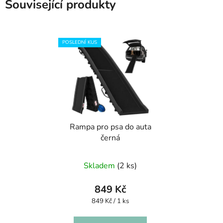
Související produkty
POSLEDNÍ KUS
Rampa pro psa do auta
černá
Skladem
(2 ks)
849 Kč
Měrná
849 Kč / 1 ks
cena: