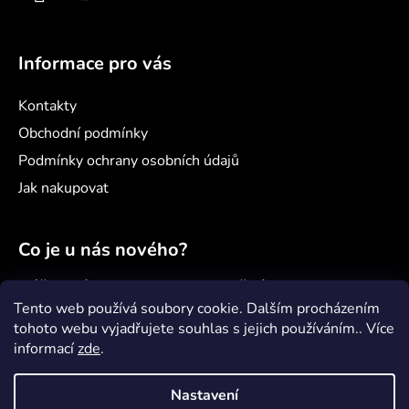
Informace pro vás
Kontakty
Obchodní podmínky
Podmínky ochrany osobních údajů
Jak nakupovat
Co je u nás nového?
Náš nový projekt: samoobslužný minimarket
Šenvert
Tento web používá soubory cookie. Dalším procházením
tohoto webu vyjadřujete souhlas s jejich používáním.. Více
Věděli jste, že...?
informací
zde
.
Jak správně pečovat o paddleboard?
Nastavení