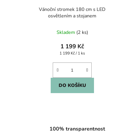
Vánoční stromek 180 cm s LED
osvětlením a stojanem
Skladem
(2 ks)
1 199 Kč
Měrná
1 199 Kč / 1 ks
cena:
DO KOŠÍKU
100% transparentnost