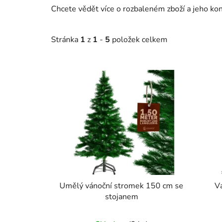
Chcete vědět více o rozbaleném zboží a jeho ko
Stránka
1
z
1
-
5
položek celkem
V
ý
p
i
s
p
r
o
d
u
Umělý vánoční stromek 150 cm se
V
k
stojanem
t