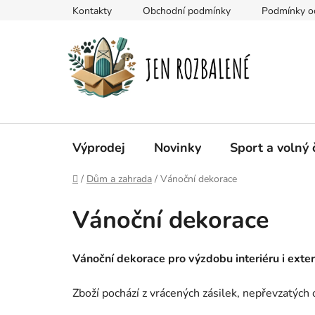
Přejít
Kontakty
Obchodní podmínky
Podmínky oc
na
obsah
Výprodej
Novinky
Sport a volný 
Domů
/
Dům a zahrada
/
Vánoční dekorace
Vánoční dekorace
Vánoční dekorace pro výzdobu interiéru i exter
Zboží pochází z vrácených zásilek, nepřevzatých 