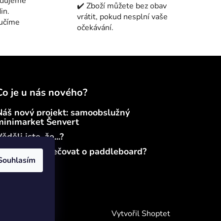
edujeme
✔️ Zboží můžete bez obav
in.
vrátit, pokud nesplní vaše
ručíme
očekávání.
Co je u nás nového?
Náš nový projekt: samoobslužný
minimarket Šenvert
ěděli jste, že...?
Jak správně pečovat o paddleboard?
Souhlasím
Vytvořil Shoptet