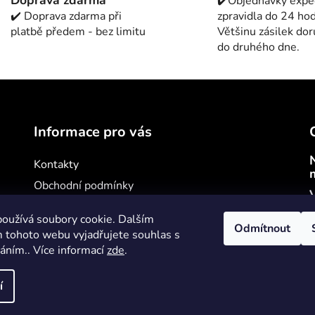
✔️Objednávky exp
d
✔️ Doprava zdarma při
zpravidla do 24 hod
a
platbě předem - bez limitu
Většinu zásilek do
c
do druhého dne.
í
p
r
v
k
y
Informace pro vás
v
ý
Kontakty
p
Obchodní podmínky
i
V
s
Podmínky ochrany osobních údajů
oužívá soubory cookie. Dalším
u
Jak nakupovat
Odmítnout
 tohoto webu vyjadřujete souhlas s
váním.. Více informací
zde
.
í
va vyhrazena.