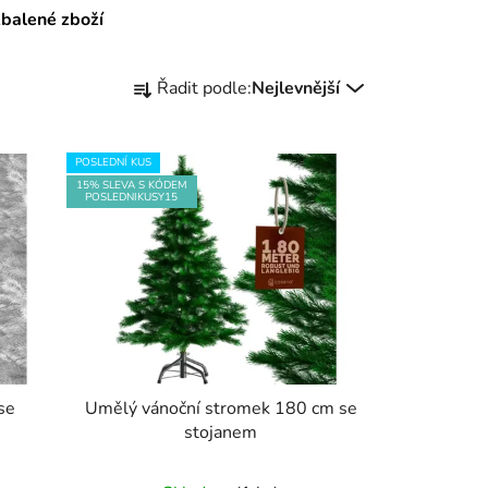
zbalené zboží
Ř
Řadit podle:
Nejlevnější
a
z
e
POSLEDNÍ KUS
n
15% SLEVA S KÓDEM
POSLEDNIKUSY15
í
p
r
o
d
u
k
t
se
Umělý vánoční stromek 180 cm se
stojanem
ů