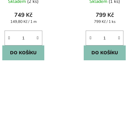
Skladem
(2 ks)
Skladem
(1 ks)
749 Kč
799 Kč
Měrná
Měrná
149,80 Kč / 1 m
799 Kč / 1 ks
cena:
cena:
DO KOŠÍKU
DO KOŠÍKU