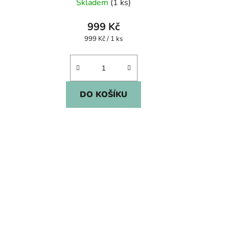
Skladem
(1 ks)
999 Kč
Měrná
999 Kč / 1 ks
cena:
DO KOŠÍKU