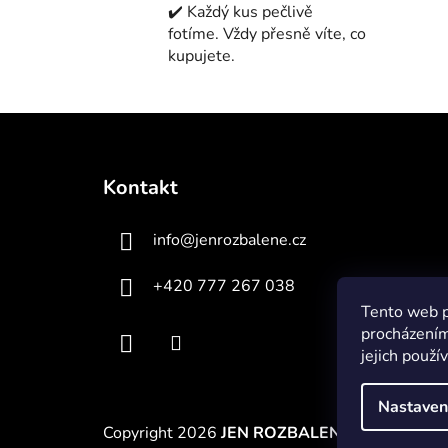
✔️ Každý kus pečlivě
fotíme. Vždy přesně víte, co
kupujete.
Z
á
Kontakt
p
a
info
@
jenrozbalene.cz
t
í
+420 777 267 038
Tento web p
procházením
jejich použí
Nastaven
Copyright 2026
JEN ROZBALENÉ
. Všechna prá