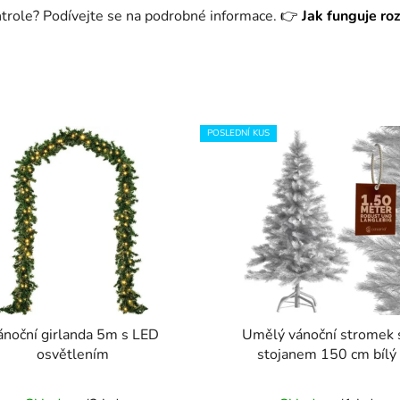
ntrole? Podívejte se na podrobné informace.
👉
Jak funguje ro
POSLEDNÍ KUS
ánoční girlanda 5m s LED
Umělý vánoční stromek 
osvětlením
stojanem 150 cm bílý