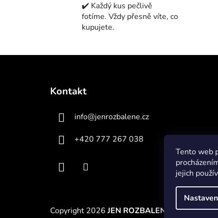
✔️ Každý kus pečlivě
fotíme. Vždy přesně víte, co
kupujete.
Z
á
Kontakt
p
a
info
@
jenrozbalene.cz
t
í
+420 777 267 038
Tento web p
procházením
jejich použí
Nastaven
Copyright 2026
JEN ROZBALENÉ
. Všechna prá