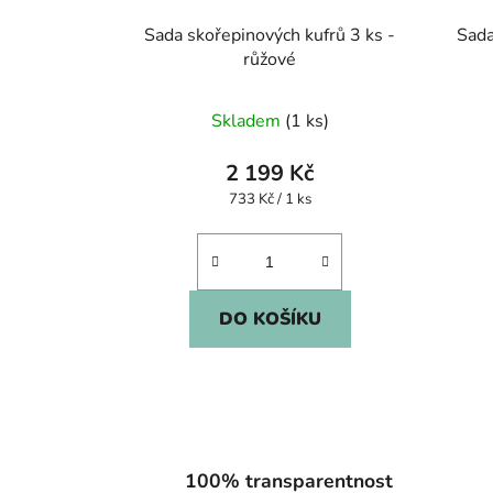
Sada skořepinových kufrů 3 ks -
Sada
růžové
Skladem
(1 ks)
2 199 Kč
Měrná
733 Kč / 1 ks
cena:
DO KOŠÍKU
100% transparentnost