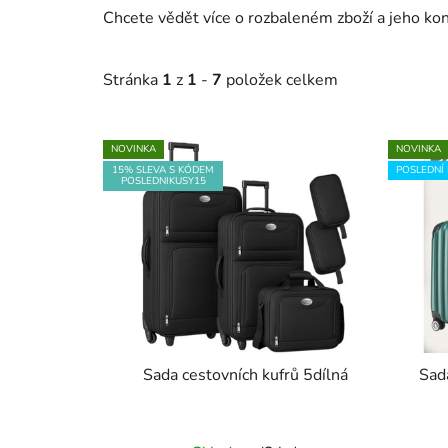
Chcete vědět více o rozbaleném zboží a jeho ko
Stránka
1
z
1
-
7
položek celkem
V
NOVINKA
NOVINKA
ý
15% SLEVA S KÓDEM
POSLEDNÍ 
POSLEDNIKUSY15
p
i
s
p
r
o
d
u
Sada cestovních kufrů 5dílná
Sad
k
t
Průměrné