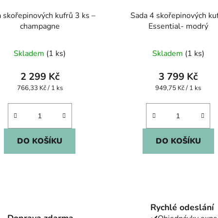
 skořepinových kufrů 3 ks –
Sada 4 skořepinových ku
champagne
Essential- modrý
Skladem
(1 ks)
Skladem
(1 ks)
2 299 Kč
3 799 Kč
Měrná
Měrná
766,33 Kč / 1 ks
949,75 Kč / 1 ks
cena:
cena:
DO KOŠÍKU
DO KOŠÍKU
O
v
l
Rychlé odeslání
á
Doprava zdarma