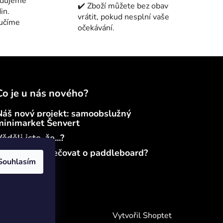
edujeme
✔️ Zboží můžete bez obav
in.
vrátit, pokud nesplní vaše
ručíme
očekávání.
Co je u nás nového?
Náš nový projekt: samoobslužný
minimarket Šenvert
ěděli jste, že...?
Jak správně pečovat o paddleboard?
Souhlasím
Vytvořil Shoptet