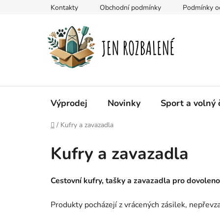
Přejít
Kontakty
Obchodní podmínky
Podmínky oc
na
obsah
Výprodej
Novinky
Sport a volný 
Domů
/
Kufry a zavazadla
Kufry a zavazadla
Cestovní kufry, tašky a zavazadla pro dovolenou
Produkty pocházejí z vrácených zásilek, nepřevz