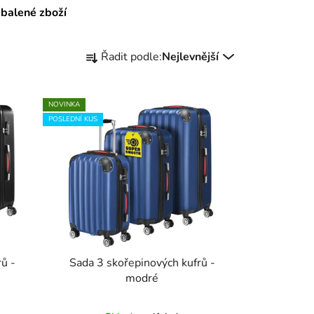
zbalené zboží
Ř
Řadit podle:
Nejlevnější
a
z
e
NOVINKA
n
POSLEDNÍ KUS
í
p
r
o
d
u
k
t
ů -
Sada 3 skořepinových kufrů -
modré
ů