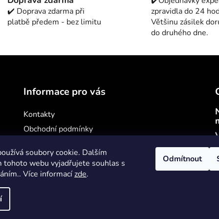
✔️Objednávky exp
d
✔️ Doprava zdarma při
zpravidla do 24 hod
a
platbě předem - bez limitu
Většinu zásilek do
c
do druhého dne.
í
p
r
v
k
y
Informace pro vás
v
ý
Kontakty
p
Obchodní podmínky
i
V
s
Podmínky ochrany osobních údajů
oužívá soubory cookie. Dalším
u
Jak nakupovat
Odmítnout
 tohoto webu vyjadřujete souhlas s
váním.. Více informací
zde
.
í
va vyhrazena.