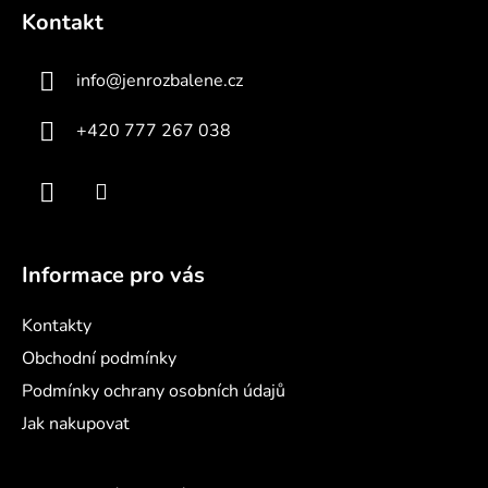
á
í
í
Kontakt
p
p
r
a
v
info
@
jenrozbalene.cz
t
k
í
y
+420 777 267 038
v
ý
p
i
s
u
Informace pro vás
Kontakty
Obchodní podmínky
Podmínky ochrany osobních údajů
Jak nakupovat