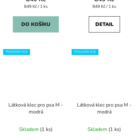
Měrná
Měrná
849 Kč / 1 ks
849 Kč / 1 ks
cena:
cena:
DO KOŠÍKU
DETAIL
POSLEDNÍ KUS
POSLEDNÍ KUS
Látková klec pro psa M -
Látková klec pro psa M -
modrá
modrá
Skladem
(1 ks)
Skladem
(1 ks)