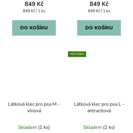
849 Kč
849 Kč
Měrná
Měrná
849 Kč / 1 ks
849 Kč / 1 ks
cena:
cena:
DO KOŠÍKU
DO KOŠÍKU
NOVINKA
Látková klec pro psa M -
Látková klec pro psa L -
vínová
antracitová
Skladem
(1 ks)
Skladem
(2 ks)