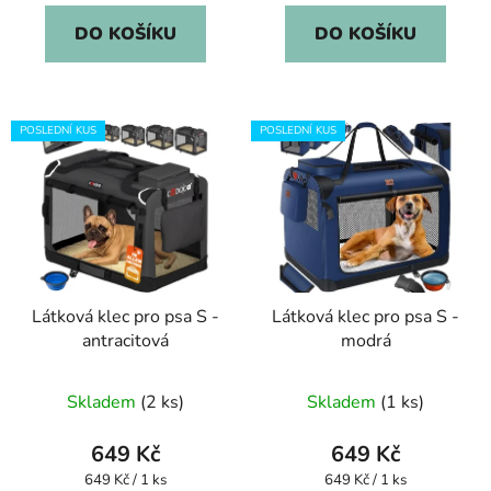
z
DO KOŠÍKU
DO KOŠÍKU
5
hvězdiček.
POSLEDNÍ KUS
POSLEDNÍ KUS
Látková klec pro psa S -
Látková klec pro psa S -
antracitová
modrá
Skladem
(2 ks)
Skladem
(1 ks)
649 Kč
649 Kč
Měrná
Měrná
649 Kč / 1 ks
649 Kč / 1 ks