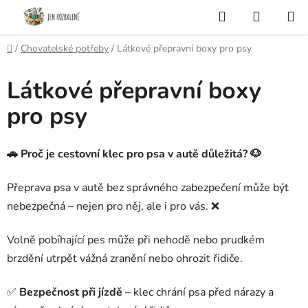
Přejít
Hledat
NÁKUP
na
KOŠÍK
obsah
Domů
/
Chovatelské potřeby
/
Látkové přepravní boxy pro psy
Látkové přepravní boxy
pro psy
🚗 Proč je cestovní klec pro psa v autě důležitá? 🐶
Přeprava psa v autě bez správného zabezpečení může být
nebezpečná – nejen pro něj, ale i pro vás. ❌
Volně pobíhající pes může při nehodě nebo prudkém
brzdění utrpět vážná zranění nebo ohrozit řidiče.
✅
Bezpečnost při jízdě
– klec chrání psa před nárazy a