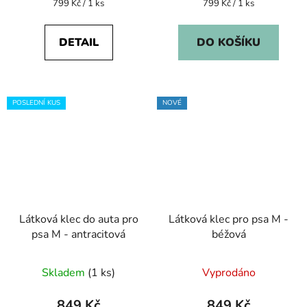
Měrná
Měrná
799 Kč / 1 ks
799 Kč / 1 ks
cena:
cena:
DETAIL
DO KOŠÍKU
POSLEDNÍ KUS
NOVÉ
Látková klec do auta pro
Látková klec pro psa M -
psa M - antracitová
béžová
Skladem
(1 ks)
Vyprodáno
849 Kč
849 Kč