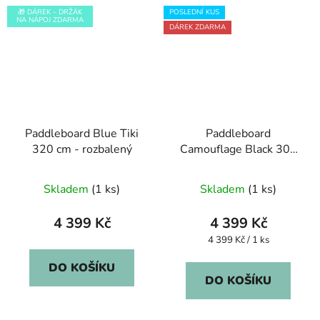
🎁 DÁREK – DRŽÁK
POSLEDNÍ KUS
NA NÁPOJ ZDARMA
DÁREK ZDARMA
Paddleboard Blue Tiki
Paddleboard
320 cm - rozbalený
Camouflage Black 305
cm
Skladem
(1 ks)
Skladem
(1 ks)
4 399 Kč
4 399 Kč
Měrná
4 399 Kč / 1 ks
cena:
DO KOŠÍKU
DO KOŠÍKU