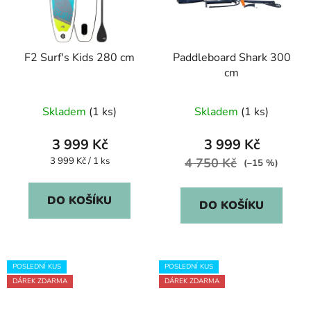
F2 Surf's Kids 280 cm
Paddleboard Shark 300
cm
Skladem
(1 ks)
Skladem
(1 ks)
3 999 Kč
3 999 Kč
Měrná
3 999 Kč / 1 ks
4 750 Kč
(–15 %)
cena:
DO KOŠÍKU
DO KOŠÍKU
POSLEDNÍ KUS
POSLEDNÍ KUS
DÁREK ZDARMA
DÁREK ZDARMA