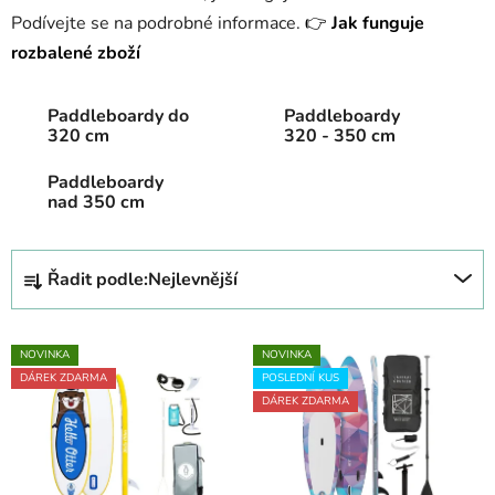
Podívejte se na podrobné informace.
👉
Jak funguje
rozbalené zboží
Paddleboardy do
Paddleboardy
320 cm
320 - 350 cm
Paddleboardy
nad 350 cm
Ř
Řadit podle:
Nejlevnější
a
z
V
e
NOVINKA
NOVINKA
ý
n
DÁREK ZDARMA
POSLEDNÍ KUS
p
í
DÁREK ZDARMA
i
p
s
r
p
o