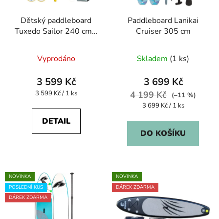
r
d
Dětský paddleboard
Paddleboard Lanikai
o
u
Tuxedo Sailor 240 cm -
Cruiser 305 cm
d
k
rozbalený
u
t
Vyprodáno
Skladem
(1 ks)
k
ů
t
3 599 Kč
3 699 Kč
ů
Měrná
3 599 Kč / 1 ks
4 199 Kč
(–11 %)
cena:
Měrná
3 699 Kč / 1 ks
cena:
DETAIL
DO KOŠÍKU
NOVINKA
NOVINKA
POSLEDNÍ KUS
DÁREK ZDARMA
DÁREK ZDARMA