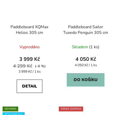
Paddleboard XQMax
Paddleboard Sailor
Helios 305 cm
Tuxedo Penguin 305 cm
Vyprodáno
Skladem
(1 ks)
3 999 Kč
4 050 Kč
Měrná
4 299 Kč
4 050 Kč / 1 ks
(–6 %)
cena:
Měrná
3 999 Kč / 1 ks
cena:
DO KOŠÍKU
DETAIL
NOVINKA
DÁREK ZDARMA
POSLEDNÍ KUS