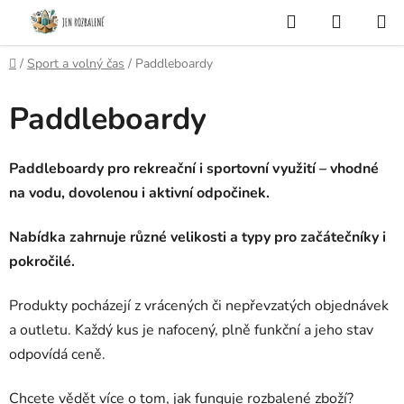
Přejít
Hledat
NÁKUP
na
KOŠÍK
obsah
Domů
/
Sport a volný čas
/
Paddleboardy
Paddleboardy
Paddleboardy pro rekreační i sportovní využití – vhodné
na vodu, dovolenou i aktivní odpočinek.
Nabídka zahrnuje různé velikosti a typy pro začátečníky i
pokročilé.
Produkty pocházejí z vrácených či nepřevzatých objednávek
a outletu. Každý kus je nafocený, plně funkční a jeho stav
odpovídá ceně.
Chcete vědět více o tom, jak funguje rozbalené zboží?