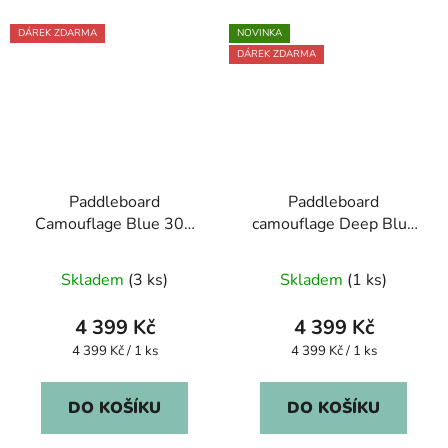
DÁREK ZDARMA
NOVINKA
DÁREK ZDARMA
Paddleboard
Paddleboard
Camouflage Blue 305
camouflage Deep Blue
cm - rozbalený
305 cm - rozbalený
Skladem
(3 ks)
Skladem
(1 ks)
4 399 Kč
4 399 Kč
Měrná
Měrná
4 399 Kč / 1 ks
4 399 Kč / 1 ks
cena:
cena:
DO KOŠÍKU
DO KOŠÍKU