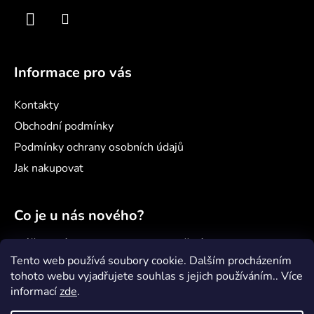
ý
p
i
s
u
Informace pro vás
Kontakty
Obchodní podmínky
Podmínky ochrany osobních údajů
Jak nakupovat
Co je u nás nového?
Náš nový projekt: samoobslužný minimarket
Šenvert
Tento web používá soubory cookie. Dalším procházením
tohoto webu vyjadřujete souhlas s jejich používáním.. Více
Věděli jste, že...?
informací
zde
.
Jak správně pečovat o paddleboard?