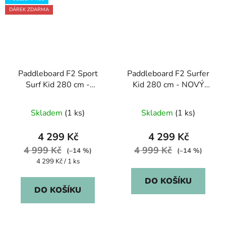
DÁREK ZDARMA
Paddleboard F2 Sport
Paddleboard F2 Surfer
Surf Kid 280 cm -
Kid 280 cm - NOVÝ
NOVÝ KUS
KUS
Skladem
(1 ks)
Skladem
(1 ks)
4 299 Kč
4 299 Kč
4 999 Kč
4 999 Kč
(–14 %)
(–14 %)
Měrná
4 299 Kč / 1 ks
cena:
DO KOŠÍKU
DO KOŠÍKU