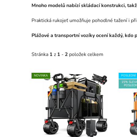
Mnoho modelů nabízí
skládací konstrukci
, tak
Praktická rukojeť umožňuje pohodlné tažení i při
Plážové a transportní vozíky ocení každý, kdo
Stránka
1
z
1
-
2
položek celkem
V
NOVINKA
POSLEDNÍ 
ý
15% SLEV
POSLEDN
p
i
s
p
r
o
d