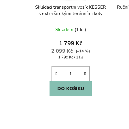
u
Skládací transportní vozík KESSER
Ruční
k
s extra širokými terénními koly
t
ů
Skladem
(1 ks)
1 799 Kč
2 099 Kč
(–14 %)
Měrná
1 799 Kč / 1 ks
cena:
DO KOŠÍKU