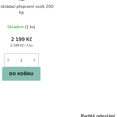
 skládací přepravní vozík 200
kg
Skladem
(1 ks)
2 199 Kč
Měrná
2 199 Kč / 1 ks
cena:
DO KOŠÍKU
O
v
l
Rychlé odeslání