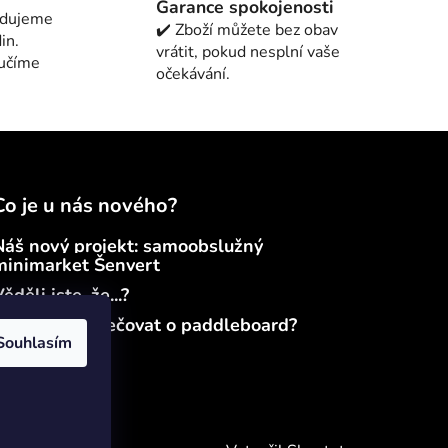
Garance spokojenosti
edujeme
✔️ Zboží můžete bez obav
in.
vrátit, pokud nesplní vaše
ručíme
očekávání.
Co je u nás nového?
Náš nový projekt: samoobslužný
minimarket Šenvert
ěděli jste, že...?
Jak správně pečovat o paddleboard?
Souhlasím