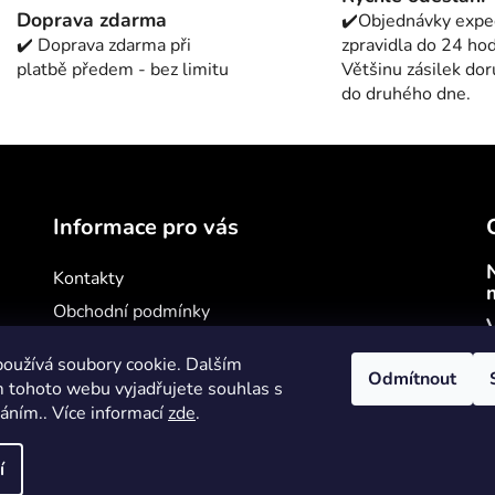
á
Doprava zdarma
✔️Objednávky exp
d
✔️ Doprava zdarma při
zpravidla do 24 hod
a
platbě předem - bez limitu
Většinu zásilek do
c
do druhého dne.
í
p
r
v
k
y
Informace pro vás
v
ý
Kontakty
p
Obchodní podmínky
i
V
s
Podmínky ochrany osobních údajů
oužívá soubory cookie. Dalším
u
Jak nakupovat
Odmítnout
 tohoto webu vyjadřujete souhlas s
váním.. Více informací
zde
.
í