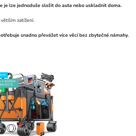
že je lze jednoduše složit do auta nebo uskladnit doma.
 větším zatížení.
 potřebuje snadno převážet více věcí bez zbytečné námahy.
KUS
A S KÓDEM
IKUSY15