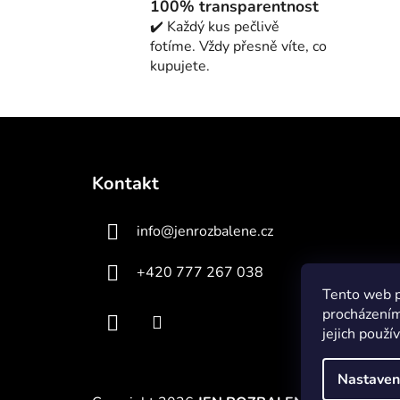
100% transparentnost
✔️ Každý kus pečlivě
fotíme. Vždy přesně víte, co
kupujete.
Z
á
Kontakt
p
a
info
@
jenrozbalene.cz
t
í
+420 777 267 038
Tento web p
procházením
jejich použí
Nastaven