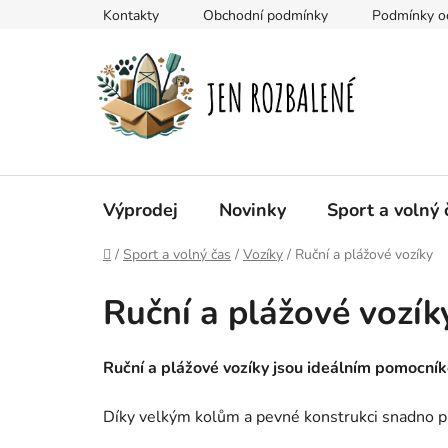
Přejít
Kontakty
Obchodní podmínky
Podmínky oc
na
obsah
Výprodej
Novinky
Sport a volný 
Domů
/
Sport a volný čas
/
Vozíky
/
Ruční a plážové vozíky
Ruční a plážové vozík
Ruční a plážové vozíky
jsou ideálním pomocníke
Díky velkým kolům a pevné konstrukci snadno př