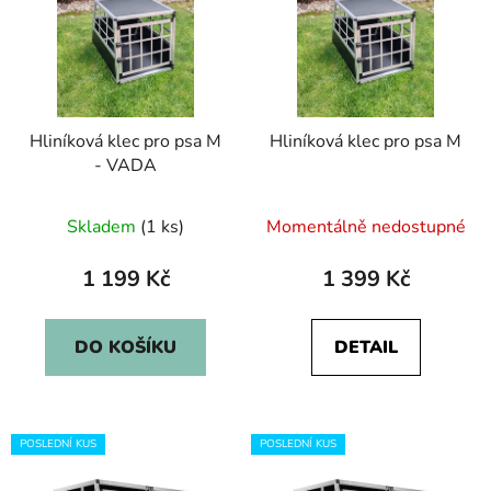
p
í
i
p
s
r
p
o
r
d
Hliníková klec pro psa M
Hliníková klec pro psa M
o
u
- VADA
d
k
u
t
Skladem
(1 ks)
Momentálně nedostupné
k
ů
t
1 199 Kč
1 399 Kč
ů
DO KOŠÍKU
DETAIL
POSLEDNÍ KUS
POSLEDNÍ KUS