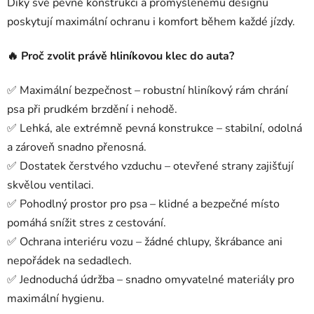
Díky své pevné konstrukci a promyšlenému designu
poskytují maximální ochranu i komfort během každé jízdy.
🔥 Proč zvolit právě hliníkovou klec do auta?
✅ Maximální bezpečnost – robustní hliníkový rám chrání
psa při prudkém brzdění i nehodě.
✅ Lehká, ale extrémně pevná konstrukce – stabilní, odolná
a zároveň snadno přenosná.
✅ Dostatek čerstvého vzduchu – otevřené strany zajišťují
skvělou ventilaci.
✅ Pohodlný prostor pro psa – klidné a bezpečné místo
pomáhá snížit stres z cestování.
✅ Ochrana interiéru vozu – žádné chlupy, škrábance ani
nepořádek na sedadlech.
✅ Jednoduchá údržba – snadno omyvatelné materiály pro
maximální hygienu.