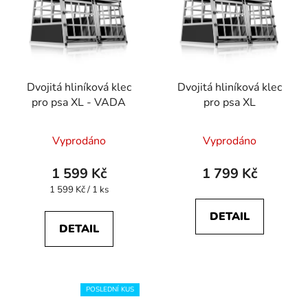
Dvojitá hliníková klec
Dvojitá hliníková klec
pro psa XL - VADA
pro psa XL
Vyprodáno
Vyprodáno
1 599 Kč
1 799 Kč
Měrná
1 599 Kč / 1 ks
cena:
DETAIL
DETAIL
POSLEDNÍ KUS