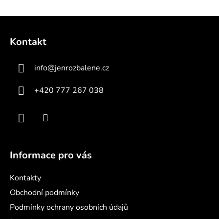
v
l
Z
á
á
d
Kontakt
p
a
a
c
info
@
jenrozbalene.cz
t
í
p
í
+420 777 267 038
r
v
k
y
v
ý
Informace pro vás
p
i
Kontakty
s
u
Obchodní podmínky
Podmínky ochrany osobních údajů