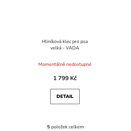
Hliníková klec pro psa
velká - VADA
Momentálně nedostupné
1 799 Kč
DETAIL
5
položek celkem
O