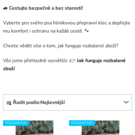
🚙 Cestujte bezpečně a bez starostí!
Vyberte pro svého psa hliníkovou přepravní klec a dopřejte
mu komfort i ochranu na každé cestě. 🐾
Chcete vědět více o tom, jak funguje rozbalené zboží?
Vše jsme přehledně vysvětlili.
👉
Jak funguje rozbalené
zboží
Ř
Řadit podle:
Nejlevnější
a
z
V
e
POSLEDNÍ KUS
POSLEDNÍ KUS
ý
n