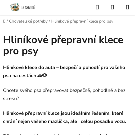
Přejít
Hledat
NÁKUP
na
KOŠÍK
obsah
Domů
/
Chovatelské potřeby
/
Hliníkové přepravní klece pro psy
Hliníkové přepravní klece
pro psy
Hliníkové klece do auta – bezpečí a pohodlí pro vašeho
psa na cestách 🚗🐶
Chcete svého psa přepravovat bezpečně, pohodlně a bez
stresu?
Hliníkové přepravní klece jsou ideálním řešením, které
chrání nejen vašeho mazlíčka, ale i celou posádku vozu.