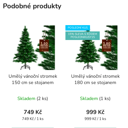
Podobné produkty
POSLEDNÍ KUS
15% SLEVA S KÓDEM
POSLEDNIKUSY15
Umělý vánoční stromek
Umělý vánoční stromek
150 cm se stojanem
180 cm se stojanem
Skladem
(2 ks)
Skladem
(1 ks)
749 Kč
999 Kč
Měrná
Měrná
749 Kč / 1 ks
999 Kč / 1 ks
cena:
cena: