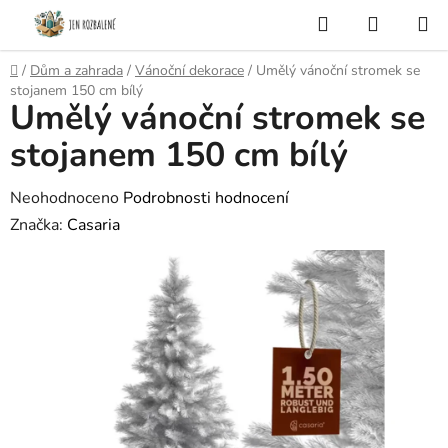
Přejít
Hledat
NÁKUP
na
KOŠÍK
obsah
Domů
/
Dům a zahrada
/
Vánoční dekorace
/
Umělý vánoční stromek se
stojanem 150 cm bílý
Umělý vánoční stromek se
stojanem 150 cm bílý
Průměrné
Neohodnoceno
Podrobnosti hodnocení
hodnocení
Značka:
Casaria
produktu
je
0,0
z
5
hvězdiček.