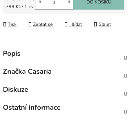
DO KOŠÍKU
Měrná cena:
799 Kč / 1 ks
Tisk
Zeptat se
Hlídat
Sdílet
Popis
Značka
Casaria
Diskuze
Ostatní informace