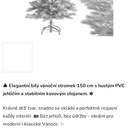
🎄 Elegantní
bílý vánoční stromek 150 cm
s hustým PVC
jehličím a stabilním kovovým stojanem. ❄️
Krásně drží tvar, snadno se skládá a perfektně rozjasní
každý interiér. 🏡 Bez jehličí, bez údržby – ideální pro
moderní i klasické Vánoce. ✨