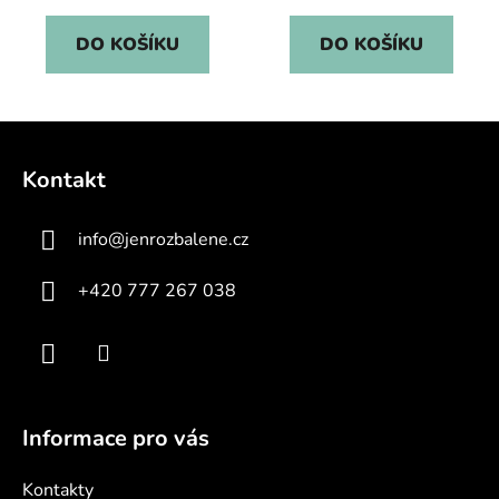
cena:
cena:
DO KOŠÍKU
DO KOŠÍKU
Z
á
Kontakt
p
a
info
@
jenrozbalene.cz
t
í
+420 777 267 038
Informace pro vás
Kontakty