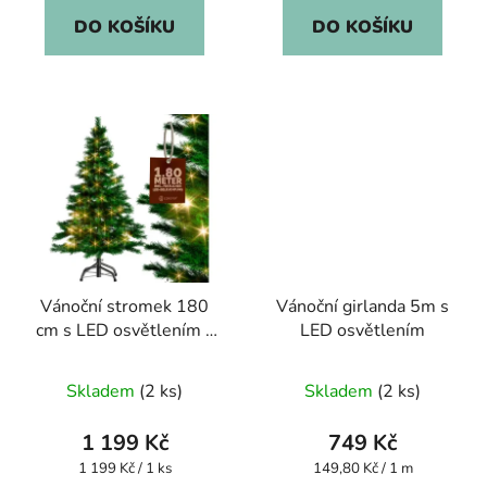
DO KOŠÍKU
DO KOŠÍKU
Vánoční stromek 180
Vánoční girlanda 5m s
cm s LED osvětlením a
LED osvětlením
stojanem
Skladem
(2 ks)
Skladem
(2 ks)
1 199 Kč
749 Kč
Měrná
Měrná
1 199 Kč / 1 ks
149,80 Kč / 1 m