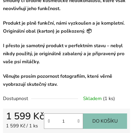
šmouhy či drobné kosmetické nedokonalosti, které však
neovlivňují jeho funkčnost.
Produkt je plně funkční, námi vyzkoušen a je kompletní.
Originální obal (karton) je poškozený.
📦
I přesto je samotný produkt v perfektním stavu – nebyl
nikdy použitý, je originálně zabalený a je připravený pro
vaše psí miláčky.
Věnujte prosím pozornost fotografiím, které věrně
vyobrazují skutečný stav.
Dostupnost
Skladem
(1 ks)
1 599 Kč
DO KOŠÍKU
Měrná cena:
1 599 Kč / 1 ks