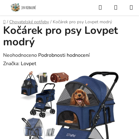
Přejít
Hledat
NÁKUP
na
KOŠÍK
obsah
Domů
/
Chovatelské potřeby
/
Kočárek pro psy Lovpet modrý
Kočárek pro psy Lovpet
modrý
Průměrné
Neohodnoceno
Podrobnosti hodnocení
hodnocení
Značka:
Lovpet
produktu
je
0,0
z
5
hvězdiček.