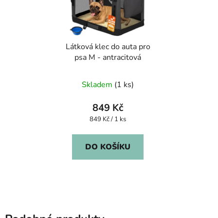
Látková klec do auta pro
psa M - antracitová
Skladem
(1 ks)
849 Kč
Měrná
849 Kč / 1 ks
cena:
DO KOŠÍKU