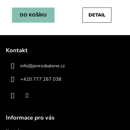
cena:
cena:
DO KOŠÍKU
DETAIL
Z
á
Kontakt
p
a
info
@
jenrozbalene.cz
t
í
+420 777 267 038
Informace pro vás