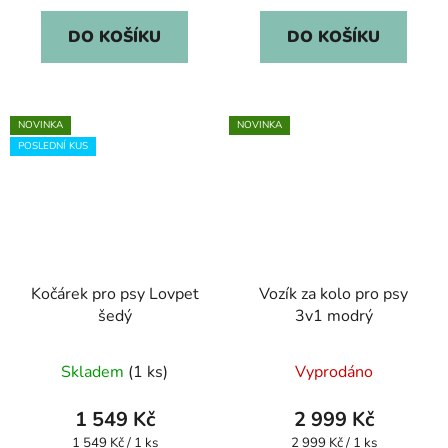
z
DO KOŠÍKU
DO KOŠÍKU
5
hvězdiček.
NOVINKA
NOVINKA
POSLEDNÍ KUS
Kočárek pro psy Lovpet
Vozík za kolo pro psy
šedý
3v1 modrý
Skladem
(1 ks)
Vyprodáno
1 549 Kč
2 999 Kč
Měrná
Měrná
1 549 Kč / 1 ks
2 999 Kč / 1 ks