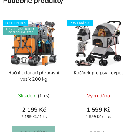
Podobné produkty
POSLEDNÍ KUS
POSLEDNÍ KUS
15% SLEVA S KÓDEM
POSLEDNIKUSY15
Ruční skládací přepravní
Kočárek pro psy Lovpet
vozík 200 kg
Skladem
(1 ks)
Vyprodáno
2 199 Kč
1 599 Kč
Měrná
Měrná
2 199 Kč / 1 ks
1 599 Kč / 1 ks
cena:
cena: