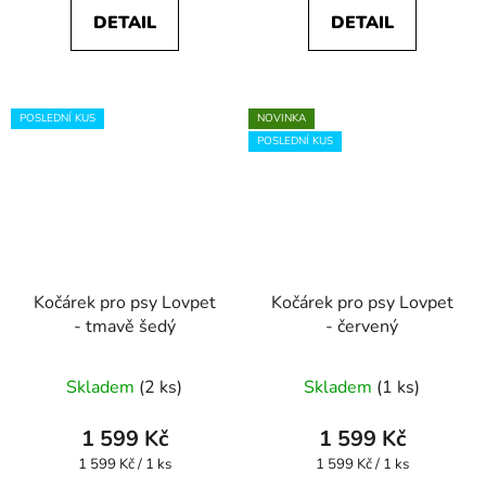
DETAIL
DETAIL
POSLEDNÍ KUS
NOVINKA
POSLEDNÍ KUS
Kočárek pro psy Lovpet
Kočárek pro psy Lovpet
- tmavě šedý
- červený
Průměrné
Skladem
(2 ks)
Skladem
(1 ks)
hodnocení
produktu
1 599 Kč
1 599 Kč
je
Měrná
Měrná
1 599 Kč / 1 ks
1 599 Kč / 1 ks
cena:
cena:
5,0