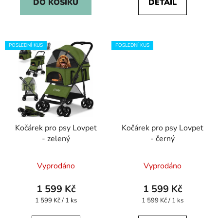
DO KOŠÍKU
DETAIL
POSLEDNÍ KUS
POSLEDNÍ KUS
Kočárek pro psy Lovpet
Kočárek pro psy Lovpet
- zelený
- černý
Vyprodáno
Vyprodáno
1 599 Kč
1 599 Kč
Měrná
Měrná
1 599 Kč / 1 ks
1 599 Kč / 1 ks
cena:
cena: