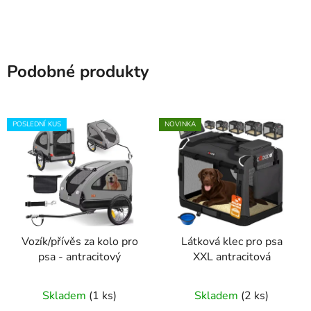
Podobné produkty
POSLEDNÍ KUS
NOVINKA
Vozík/přívěs za kolo pro
Látková klec pro psa
psa - antracitový
XXL antracitová
Průměrné
Skladem
(1 ks)
Skladem
(2 ks)
hodnocení