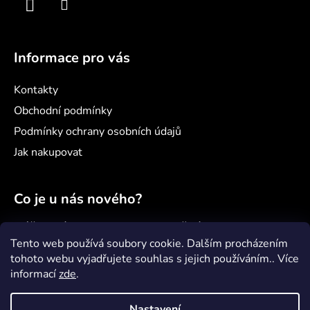
Informace pro vás
Kontakty
Obchodní podmínky
Podmínky ochrany osobních údajů
Jak nakupovat
Co je u nás nového?
Náš nový projekt: samoobslužný minimarket
Šenvert
Tento web používá soubory cookie. Dalším procházením
tohoto webu vyjadřujete souhlas s jejich používáním.. Více
Věděli jste, že...?
informací
zde
.
Jak správně pečovat o paddleboard?
Nastavení