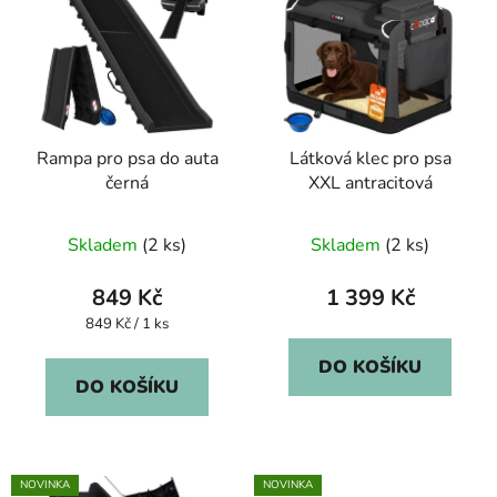
Rampa pro psa do auta
Látková klec pro psa
černá
XXL antracitová
Průměrné
Skladem
(2 ks)
Skladem
(2 ks)
hodnocení
produktu
849 Kč
1 399 Kč
je
Měrná
849 Kč / 1 ks
cena:
5,0
DO KOŠÍKU
z
DO KOŠÍKU
5
hvězdiček.
NOVINKA
NOVINKA