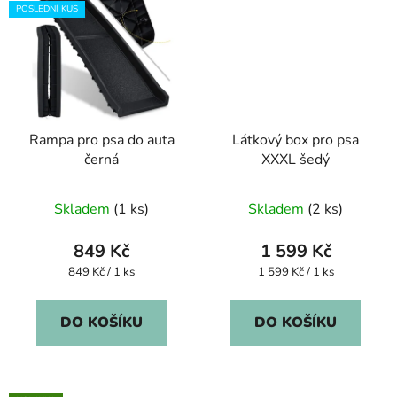
POSLEDNÍ KUS
Rampa pro psa do auta
Látkový box pro psa
černá
XXXL šedý
Skladem
(1 ks)
Skladem
(2 ks)
849 Kč
1 599 Kč
Měrná
Měrná
849 Kč / 1 ks
1 599 Kč / 1 ks
cena:
cena:
DO KOŠÍKU
DO KOŠÍKU