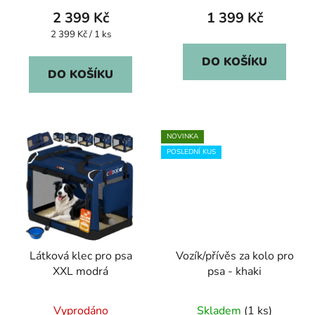
produktu
2 399 Kč
1 399 Kč
je
Měrná
2 399 Kč / 1 ks
cena:
5,0
DO KOŠÍKU
z
DO KOŠÍKU
5
hvězdiček.
NOVINKA
POSLEDNÍ KUS
Látková klec pro psa
Vozík/přívěs za kolo pro
XXL modrá
psa - khaki
Vyprodáno
Skladem
(1 ks)