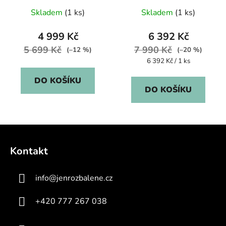
Skladem
(1 ks)
Skladem
(1 ks)
4 999 Kč
6 392 Kč
5 699 Kč
7 990 Kč
(–12 %)
(–20 %)
Měrná
6 392 Kč / 1 ks
cena:
DO KOŠÍKU
DO KOŠÍKU
Z
á
Kontakt
p
a
info
@
jenrozbalene.cz
t
í
+420 777 267 038