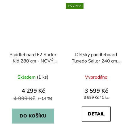
NOVINKA
Paddleboard F2 Surfer
Dětský paddleboard
Kid 280 cm - NOVÝ
Tuxedo Sailor 240 cm -
KUS
rozbalený
Skladem
(1 ks)
Vyprodáno
4 299 Kč
3 599 Kč
Měrná
4 999 Kč
3 599 Kč / 1 ks
(–14 %)
cena:
DETAIL
DO KOŠÍKU