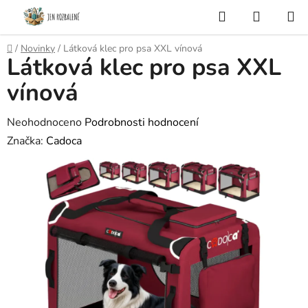
Přejít
Hledat
NÁKUP
na
KOŠÍK
obsah
Domů
/
Novinky
/
Látková klec pro psa XXL vínová
Látková klec pro psa XXL
vínová
Průměrné
Neohodnoceno
Podrobnosti hodnocení
hodnocení
Značka:
Cadoca
produktu
je
0,0
z
5
hvězdiček.