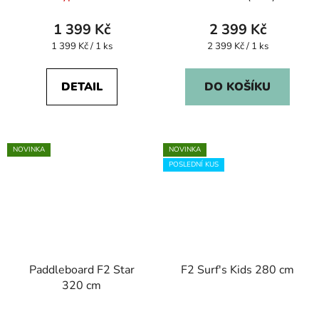
1 399 Kč
2 399 Kč
Měrná
Měrná
1 399 Kč / 1 ks
2 399 Kč / 1 ks
cena:
cena:
DETAIL
DO KOŠÍKU
NOVINKA
NOVINKA
POSLEDNÍ KUS
Paddleboard F2 Star
F2 Surf's Kids 280 cm
320 cm