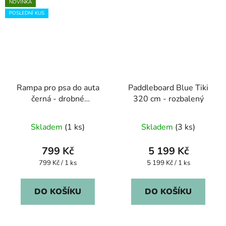
NOVINKA
POSLEDNÍ KUS
Rampa pro psa do auta
Paddleboard Blue Tiki
černá - drobné
320 cm - rozbalený
kosmetické vady
Skladem
(1 ks)
Skladem
(3 ks)
799 Kč
5 199 Kč
Měrná
Měrná
799 Kč / 1 ks
5 199 Kč / 1 ks
cena:
cena:
DO KOŠÍKU
DO KOŠÍKU