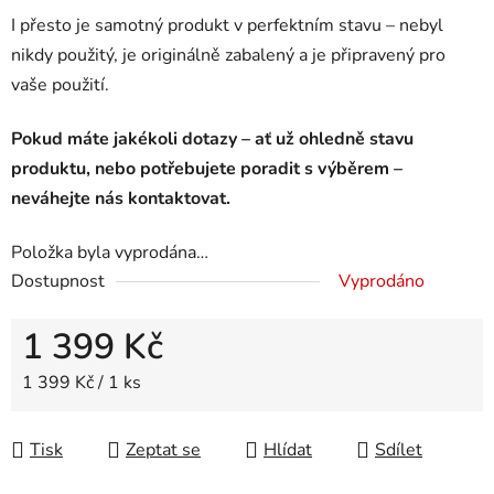
I přesto je samotný produkt v perfektním stavu – nebyl
nikdy použitý, je originálně zabalený a je připravený pro
vaše použití.
Pokud máte jakékoli dotazy – ať už ohledně stavu
produktu, nebo potřebujete poradit s výběrem –
neváhejte nás kontaktovat.
Položka byla vyprodána…
Dostupnost
Vyprodáno
1 399 Kč
Měrná cena:
1 399 Kč / 1 ks
Tisk
Zeptat se
Hlídat
Sdílet