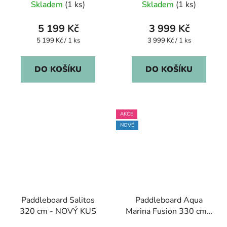
Skladem
(1 ks)
Skladem
(1 ks)
5 199 Kč
3 999 Kč
Měrná
Měrná
5 199 Kč / 1 ks
3 999 Kč / 1 ks
cena:
cena:
DO KOŠÍKU
DO KOŠÍKU
AKCE
NOVÉ
Paddleboard Salitos
Paddleboard Aqua
320 cm - NOVÝ KUS
Marina Fusion 330 cm -
NOVÝ KUS