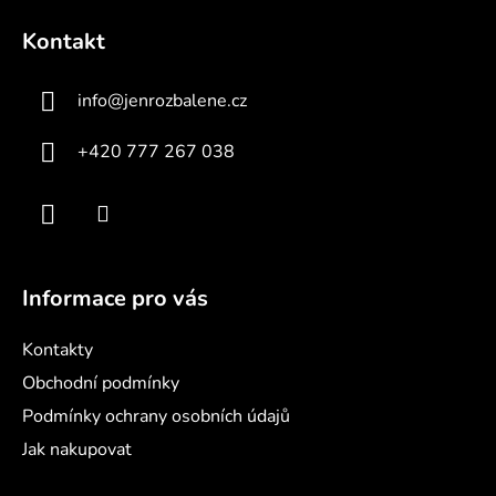
á
Kontakt
p
a
info
@
jenrozbalene.cz
t
í
+420 777 267 038
Informace pro vás
Kontakty
Obchodní podmínky
Podmínky ochrany osobních údajů
Jak nakupovat