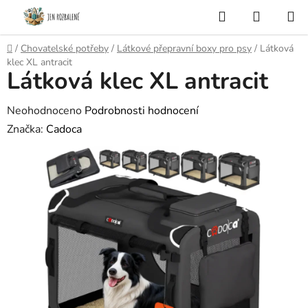
Přejít
Hledat
NÁKUP
na
KOŠÍK
obsah
Domů
/
Chovatelské potřeby
/
Látkové přepravní boxy pro psy
/
Látková
klec XL antracit
Látková klec XL antracit
Průměrné
Neohodnoceno
Podrobnosti hodnocení
hodnocení
Značka:
Cadoca
produktu
je
0,0
z
5
hvězdiček.