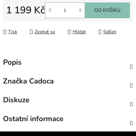
1 199 Kč
DO KOŠÍKU
Měrná cena:
Tisk
Zeptat se
Hlídat
Sdílet
Popis
Značka
Cadoca
Diskuze
Ostatní informace
Z