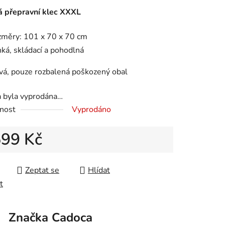
tu
á přepravní klec XXXL
změry: 101 x 70 x 70 cm
hká, skládací a pohodlná
ek.
vá, pouze rozbalená poškozený obal
a byla vyprodána…
nost
Vyprodáno
599 Kč
 cena:
Zeptat se
Hlídat
t
Značka
Cadoca