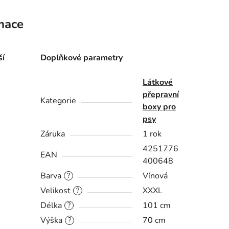
mace
ší
Doplňkové parametry
Látkové
přepravní
Kategorie
boxy pro
psy
Záruka
1 rok
4251776
EAN
400648
Barva
Vínová
?
Velikost
XXXL
?
Délka
101 cm
?
Výška
70 cm
?