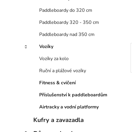
n
e
n
Paddleboardy do 320 cm
í
Paddleboardy 320 - 350 cm
p
a
Paddleboardy nad 350 cm
n
e
Vozíky
l
Vozíky za kolo
Ruční a plážové vozíky
Fitness & cvičení
Příslušenství k paddleboardům
Airtracky a vodní platformy
Kufry a zavazadla