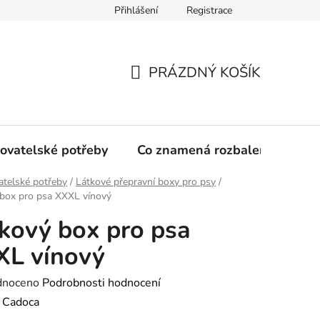
Přihlášení
Registrace
PRÁZDNÝ KOŠÍK
NÁKUPNÍ
KOŠÍK
ovatelské potřeby
Co znamená rozbalené zboží?
telské potřeby
/
Látkové přepravní boxy pro psy
/
 box pro psa XXXL vínový
kový box pro psa
XL vínový
né
dnoceno
Podrobnosti hodnocení
ení
:
Cadoca