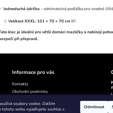
✅
Jednoduchá údržba
– odnímatelná podlážka pro snadné čišt
Velikost XXXL: 101 × 70 × 70 cm ￼
Tato klec je ideální pro větší domácí mazlíčky a nabízejí pohod
bezpečí při přepravě.
Informace pro vás
Kontakty
Obchodní podmínky
V
Podmínky ochrany osobních údajů
oužívá soubory cookie. Dalším
Jak nakupovat
Odmítnout
 tohoto webu vyjadřujete souhlas s