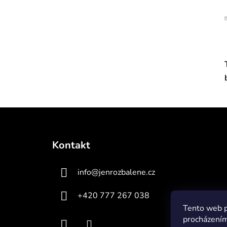
Z
á
Kontakt
p
a
info
@
jenrozbalene.cz
t
í
+420 777 267 038
Tento web p
procházením