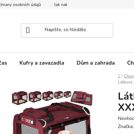
hrany osobních údajů
Jak nakupovat
čas
Kufry a zavazadla
Dům a zahrada
Ch
Domů
/
Chova
Látkový
Lát
XX
Průměr
Neoho
hodnoc
Značka