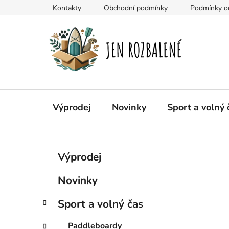
Přejít
Kontakty
Obchodní podmínky
Podmínky oc
na
obsah
Výprodej
Novinky
Sport a volný 
P
K
Přeskočit
Výprodej
a
kategorie
o
t
s
Novinky
e
t
g
r
Sport a volný čas
o
a
r
Paddleboardy
i