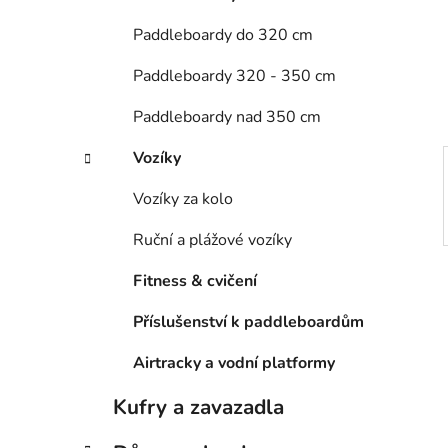
n
e
n
Paddleboardy do 320 cm
í
Paddleboardy 320 - 350 cm
p
a
Paddleboardy nad 350 cm
n
e
Vozíky
l
Vozíky za kolo
Ruční a plážové vozíky
Fitness & cvičení
Příslušenství k paddleboardům
Airtracky a vodní platformy
Kufry a zavazadla