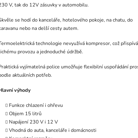
230 V, tak do 12V zásuvky v automobilu.
Skvěle se hodí do kanceláře, hotelového pokoje, na chatu, do
karavanu nebo na delší cesty autem.
Termoelektrická technologie nevyužívá kompresor, což přispívá
tichému provozu a jednoduché údržbě.
Praktická vyjímatelná police umožňuje flexibilní uspořádání pro
podle aktuálních potřeb.
Hlavní výhody
Funkce chlazení i ohřevu
Objem 15 litrů
Napájení 230 V i 12 V
Vhodná do auta, kanceláře i domácnosti