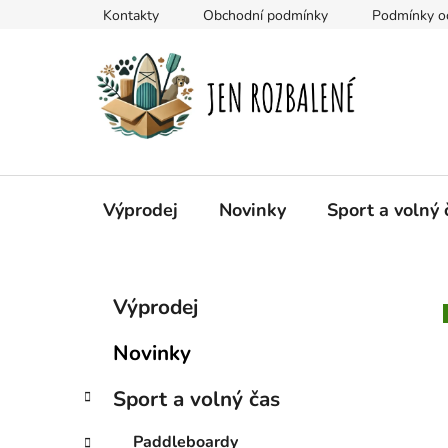
Přejít
Kontakty
Obchodní podmínky
Podmínky oc
na
obsah
Výprodej
Novinky
Sport a volný 
P
K
Přeskočit
Výprodej
a
kategorie
o
t
s
Novinky
e
t
g
r
Sport a volný čas
o
a
r
Paddleboardy
i