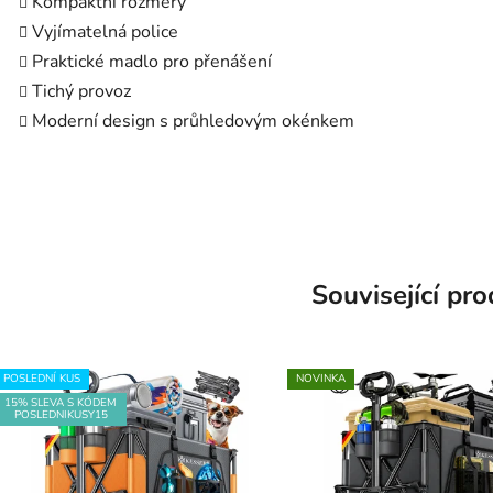
Kompaktní rozměry
Vyjímatelná police
Praktické madlo pro přenášení
Tichý provoz
Moderní design s průhledovým okénkem
Související pr
POSLEDNÍ KUS
NOVINKA
15% SLEVA S KÓDEM
POSLEDNIKUSY15