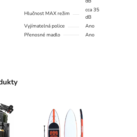
dB
cca 35
Hlučnost MAX režim
dB
Vyjímatelná police
Ano
Přenosné madlo
Ano
odukty