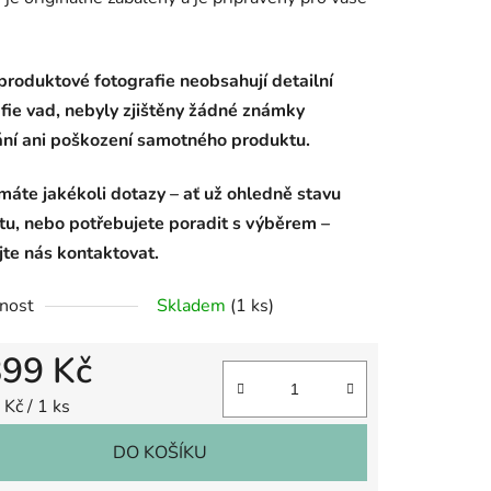
roduktové fotografie neobsahují detailní
fie vad, nebyly zjištěny žádné známky
ání ani poškození samotného produktu.
áte jakékoli dotazy – ať už ohledně stavu
tu, nebo potřebujete poradit s výběrem –
te nás kontaktovat.
nost
Skladem
(1 ks)
899 Kč
 cena:
Kč / 1 ks
DO KOŠÍKU