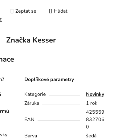
Zeptat se
Hlídat
t
Značka
Kesser
mace
h?
Doplňkové parametry
Kategorie
Novinky
i
Záruka
1 rok
krmů
425559
EAN
832706
0
uvky
Barva
šedá