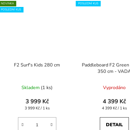
NOVINKA
POSLEDNÍ KUS
POSLEDNÍ KUS
F2 Surf's Kids 280 cm
Paddleboard F2 Green
350 cm - VAD
Skladem
(1 ks)
Vyprodáno
3 999 Kč
4 399 Kč
Měrná
Měrná
3 999 Kč / 1 ks
4 399 Kč / 1 ks
cena:
cena:
DETAIL