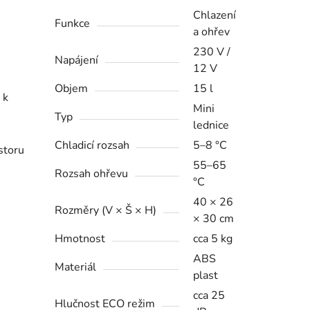
Chlazení
Funkce
a ohřev
230 V /
Napájení
12 V
Objem
15 l
 k
Mini
Typ
lednice
Chladicí rozsah
5–8 °C
storu
55–65
Rozsah ohřevu
°C
40 × 26
Rozměry (V × Š × H)
× 30 cm
Hmotnost
cca 5 kg
ABS
Materiál
plast
cca 25
Hlučnost ECO režim