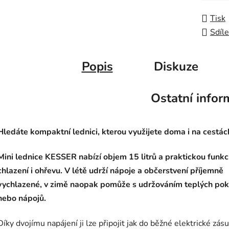
Tisk
Sdíle
Popis
Diskuze
Ostatní infor
Hledáte kompaktní lednici, kterou využijete doma i na cestác
Mini lednice KESSER nabízí objem 15 litrů a praktickou funkc
chlazení i ohřevu. V létě udrží nápoje a občerstvení příjemně
vychlazené, v zimě naopak pomůže s udržováním teplých po
nebo nápojů.
Díky dvojímu napájení ji lze připojit jak do běžné elektrické zás