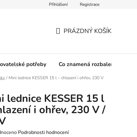
Přihlášení
Registrace
PRÁZDNÝ KOŠÍK
NÁKUPNÍ
KOŠÍK
ovatelské potřeby
Co znamená rozbalené zboží?
nky
/
Mini lednice KESSER 15 l – chlazení i ohřev, 230 V
i lednice KESSER 15 l
hlazení i ohřev, 230 V /
 V
né
dnoceno
Podrobnosti hodnocení