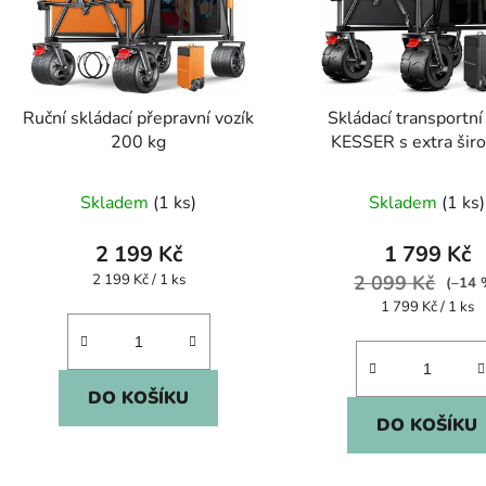
Ruční skládací přepravní vozík
Skládací transportní
200 kg
KESSER s extra šir
terénními koly
Skladem
(1 ks)
Skladem
(1 ks)
2 199 Kč
1 799 Kč
Měrná
2 199 Kč / 1 ks
2 099 Kč
(–14 
cena:
Měrná
1 799 Kč / 1 ks
cena:
DO KOŠÍKU
DO KOŠÍKU