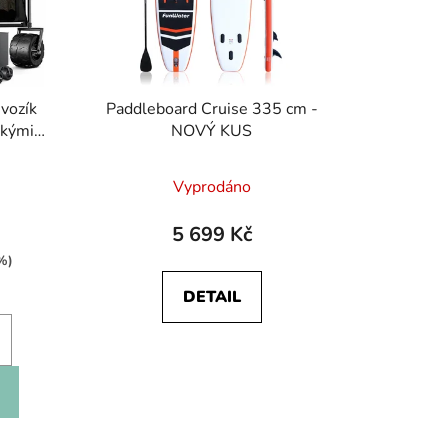
 vozík
Paddleboard Cruise 335 cm -
okými
NOVÝ KUS
Vyprodáno
5 699 Kč
%)
DETAIL