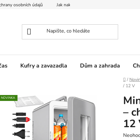
hrany osobních údajů
Jak nakupovat
čas
Kufry a zavazadla
Dům a zahrada
Ch
Domů
/
Novi
/ 12 V
Min
NOVINKA
– c
12
Průměr
Neoho