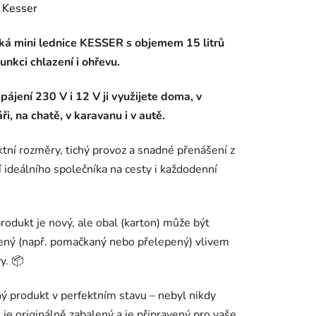
ení
:
Kesser
tu
cká mini lednice KESSER s objemem 15 litrů
funkci chlazení i ohřevu.
pájení 230 V i 12 V ji využijete doma, v
ři, na chatě, v karavanu i v autě.
ek.
ní rozměry, tichý provoz a snadné přenášení z
jí ideálního společníka na cesty i každodenní
.
rodukt je nový, ale obal (karton) může být
ený (např. pomačkaný nebo přelepený) vlivem
y. 📦
 produkt v perfektním stavu – nebyl nikdy
, je originálně zabalený a je připravený pro vaše