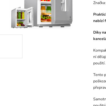
hodnoc
Značka
produk
Prakti
je
nabízí 
0,0
z
Díky na
5
kancelá
hvězdič
Kompakt
ní děla
použití
Tento p
poškoz
přeprav
Samotný
použitý