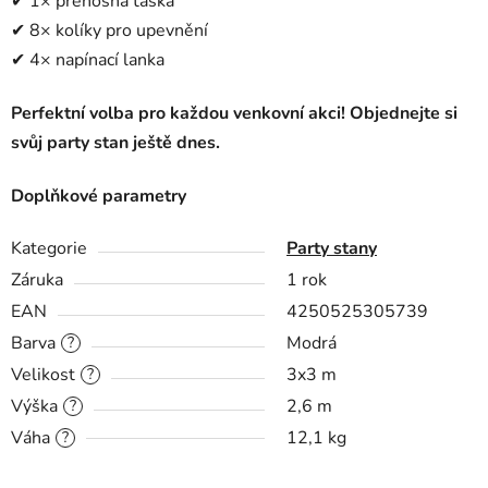
✔ 1× přenosná taška
✔ 8× kolíky pro upevnění
✔ 4× napínací lanka
Perfektní volba pro každou venkovní akci! Objednejte si
svůj party stan ještě dnes.
Doplňkové parametry
Kategorie
Party stany
Záruka
1 rok
EAN
4250525305739
Barva
Modrá
?
Velikost
3x3 m
?
Výška
2,6 m
?
Váha
12,1 kg
?