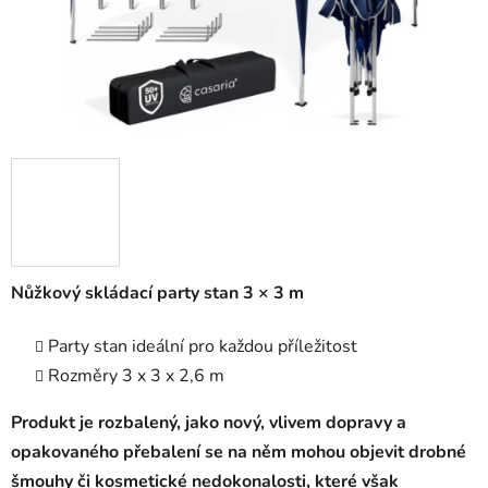
l
Nůžkový skládací party stan 3 × 3 m
Party stan ideální pro každou příležitost
Rozměry 3 x 3 x 2,6 m
Produkt je rozbalený, jako nový, vlivem dopravy a
opakovaného přebalení se na něm mohou objevit drobné
šmouhy či kosmetické nedokonalosti, které však