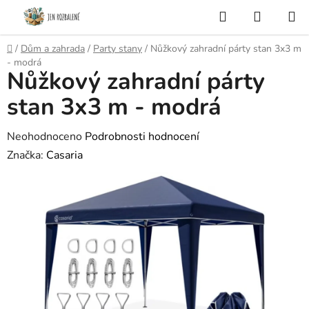
Přejít
Hledat
NÁKUP
na
KOŠÍK
obsah
Domů
/
Dům a zahrada
/
Party stany
/
Nůžkový zahradní párty stan 3x3 m
- modrá
Nůžkový zahradní párty
P
o
stan 3x3 m - modrá
s
t
Průměrné
Neohodnoceno
Podrobnosti hodnocení
r
hodnocení
Značka:
Casaria
a
produktu
n
je
n
0,0
í
z
p
5
a
hvězdiček.
n
e