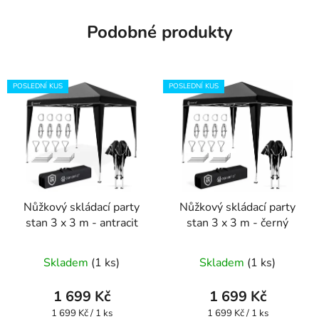
Podobné produkty
POSLEDNÍ KUS
POSLEDNÍ KUS
Nůžkový skládací party
Nůžkový skládací party
stan 3 x 3 m - antracit
stan 3 x 3 m - černý
Skladem
(1 ks)
Skladem
(1 ks)
1 699 Kč
1 699 Kč
Měrná
Měrná
1 699 Kč / 1 ks
1 699 Kč / 1 ks