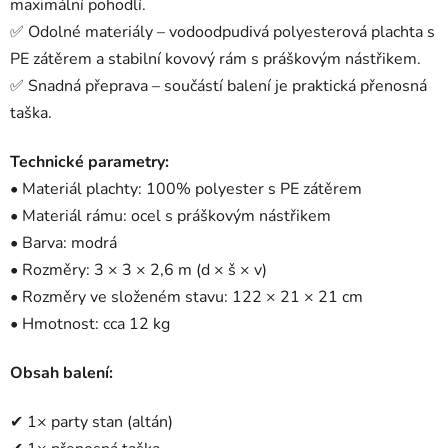
maximální pohodlí.
✅ Odolné materiály – vodoodpudivá polyesterová plachta s
PE zátěrem a stabilní kovový rám s práškovým nástřikem.
✅ Snadná přeprava – součástí balení je praktická přenosná
taška.
Technické parametry:
• Materiál plachty: 100% polyester s PE zátěrem
• Materiál rámu: ocel s práškovým nástřikem
• Barva: modrá
• Rozměry: 3 × 3 × 2,6 m (d × š × v)
• Rozměry ve složeném stavu: 122 × 21 × 21 cm
• Hmotnost: cca 12 kg
Obsah balení:
✔ 1× party stan (altán)