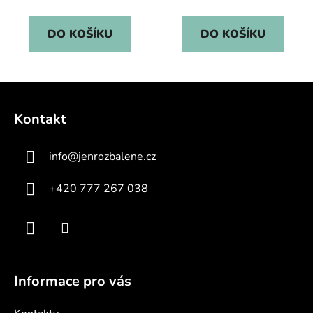
cena:
cena:
DO KOŠÍKU
DO KOŠÍKU
Z
á
Kontakt
p
a
info
@
jenrozbalene.cz
t
í
+420 777 267 038
Informace pro vás