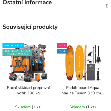
Ostatní informace
Související produkty
POSLEDNÍ KUS
AKCE
15% SLEVA S KÓDEM
NOVÉ
POSLEDNIKUSY15
Ruční skládací přepravní
Paddleboard Aqua
vozík 200 kg
Marina Fusion 330 cm -
NOVÝ KUS
Skladem
(1 ks)
Skladem
(1 ks)