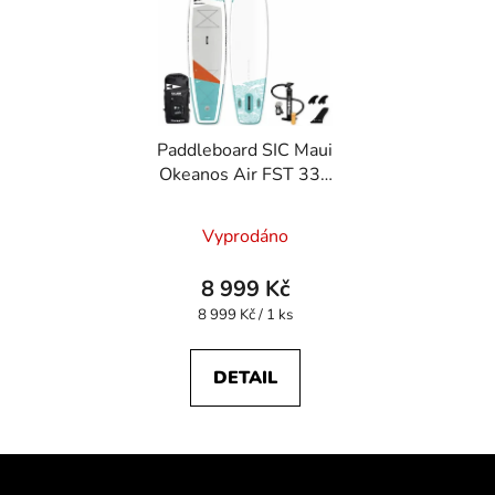
Paddleboard SIC Maui
Okeanos Air FST 335
cm - NOVÝ KUS
Vyprodáno
8 999 Kč
Měrná
8 999 Kč / 1 ks
cena:
DETAIL
Z