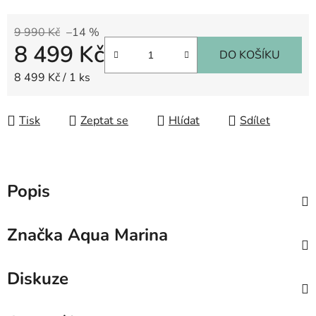
9 990 Kč
–14 %
8 499 Kč
DO KOŠÍKU
Měrná cena:
8 499 Kč / 1 ks
Tisk
Zeptat se
Hlídat
Sdílet
Popis
Značka
Aqua Marina
Diskuze