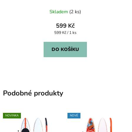
Skladem
(2 ks)
599 Kč
Měrná
599 Kč / 1 ks
cena:
DO KOŠÍKU
Podobné produkty
NOVINKA
NOVÉ