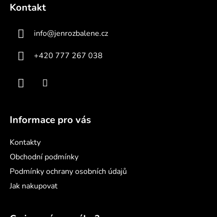
á
Kontakt
p
a
info
@
jenrozbalene.cz
t
í
+420 777 267 038
Informace pro vás
Kontakty
Obchodní podmínky
Podmínky ochrany osobních údajů
Jak nakupovat