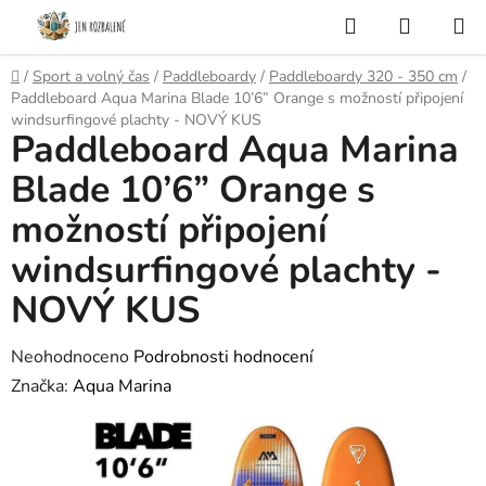
Přejít
Hledat
NÁKUP
na
KOŠÍK
obsah
Domů
/
Sport a volný čas
/
Paddleboardy
/
Paddleboardy 320 - 350 cm
/
Paddleboard Aqua Marina Blade 10’6” Orange s možností připojení
windsurfingové plachty - NOVÝ KUS
Paddleboard Aqua Marina
Blade 10’6” Orange s
možností připojení
windsurfingové plachty -
NOVÝ KUS
Průměrné
Neohodnoceno
Podrobnosti hodnocení
hodnocení
Značka:
Aqua Marina
produktu
je
0,0