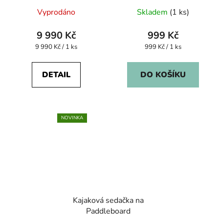
Vyprodáno
Skladem
(1 ks)
9 990 Kč
999 Kč
Měrná
Měrná
9 990 Kč / 1 ks
999 Kč / 1 ks
cena:
cena:
DETAIL
DO KOŠÍKU
NOVINKA
Kajaková sedačka na
Paddleboard