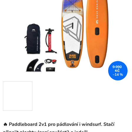
z
5
hvězdiček.
9 990
KČ
–14 %
🔥 Paddleboard 2v1 pro pádlování i windsurf. Stačí