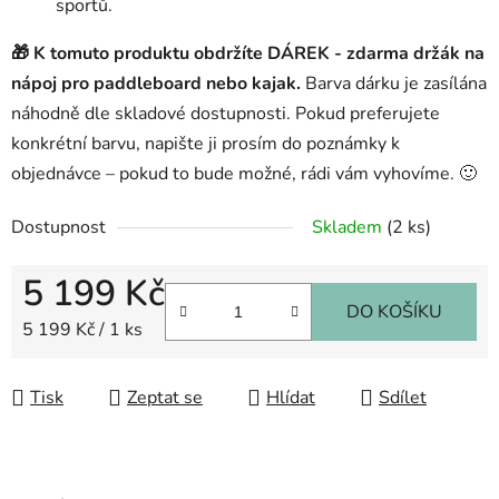
sportů.
🎁 K tomuto produktu obdržíte
DÁREK - zdarma držák na
nápoj pro paddleboard nebo kajak.
Barva dárku je zasílána
náhodně dle skladové dostupnosti. Pokud preferujete
konkrétní barvu, napište ji prosím do poznámky k
objednávce – pokud to bude možné, rádi vám vyhovíme. 🙂
Dostupnost
Skladem
(2 ks)
5 199 Kč
DO KOŠÍKU
Měrná cena:
5 199 Kč / 1 ks
Tisk
Zeptat se
Hlídat
Sdílet