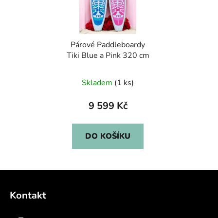
Párové Paddleboardy
Tiki Blue a Pink 320 cm
Skladem
(1 ks)
9 599 Kč
DO KOŠÍKU
Z
á
Kontakt
p
a