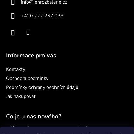
info
@
jenrozbalene.cz
t
í
+420 777 267 038
Informace pro vás
Kontakty
Obchodní podmínky
Podmínky ochrany osobních údajů
Jak nakupovat
Co je u nás nového?
Náš nový projekt: samoobslužný minimarket