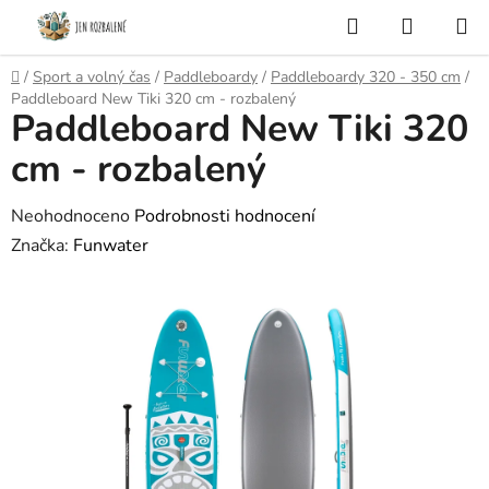
Přejít
Hledat
NÁKUP
na
KOŠÍK
obsah
Domů
/
Sport a volný čas
/
Paddleboardy
/
Paddleboardy 320 - 350 cm
/
Paddleboard New Tiki 320 cm - rozbalený
Paddleboard New Tiki 320
cm - rozbalený
Průměrné
Neohodnoceno
Podrobnosti hodnocení
hodnocení
Značka:
Funwater
produktu
je
0,0
z
5
hvězdiček.