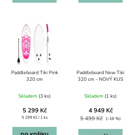
Paddleboard Tiki Pink
Paddleboard New Tiki
320 cm
320 cm - NOVÝ KUS
Skladem
(3 ks)
Skladem
(1 ks)
5 299 Kč
4 949 Kč
Měrná
5 299 Kč / 1 ks
5 499 Kč
(–10 %)
cena:
DO KOŠÍKU