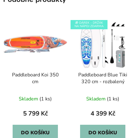
🎁 DÁREK – DRŽÁK
NA NÁPOJ ZDARMA
Paddleboard Koi 350
Paddleboard Blue Tiki
cm
320 cm - rozbalený
Skladem
(1 ks)
Skladem
(1 ks)
5 799 Kč
4 399 Kč
DO KOŠÍKU
DO KOŠÍKU