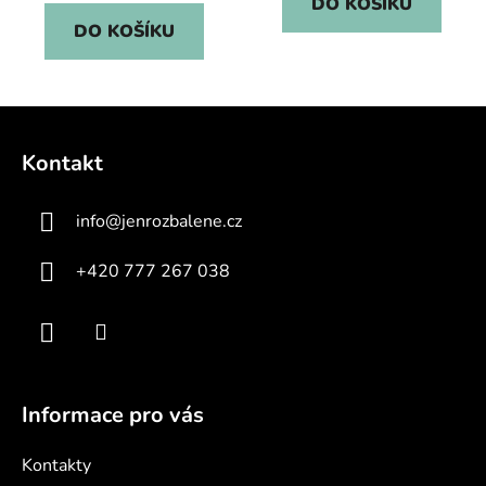
DO KOŠÍKU
DO KOŠÍKU
Z
á
Kontakt
p
a
info
@
jenrozbalene.cz
t
í
+420 777 267 038
Informace pro vás
Kontakty