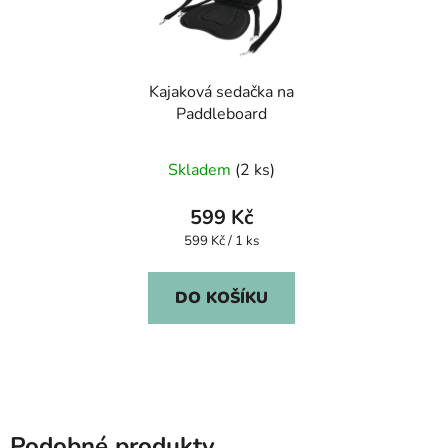
Kajaková sedačka na
Paddleboard
Skladem
(2 ks)
599 Kč
Měrná
599 Kč / 1 ks
cena:
DO KOŠÍKU
Podobné produkty