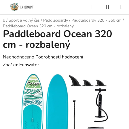
Přejít
Hledat
NÁKUP
na
KOŠÍK
obsah
Domů
/
Sport a volný čas
/
Paddleboardy
/
Paddleboardy 320 - 350 cm
/
Paddleboard Ocean 320 cm - rozbalený
Paddleboard Ocean 320
cm - rozbalený
Průměrné
Neohodnoceno
Podrobnosti hodnocení
hodnocení
Značka:
Funwater
produktu
je
0,0
z
5
hvězdiček.