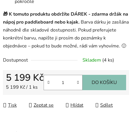
pokročilé
🎁 K tomuto produktu obdržíte
DÁREK - zdarma držák na
nápoj pro paddleboard nebo kajak.
Barva dárku je zasílána
náhodně dle skladové dostupnosti. Pokud preferujete
konkrétní barvu, napište ji prosím do poznámky k
objednávce – pokud to bude možné, rádi vám vyhovíme. 🙂
Dostupnost
Skladem
(4 ks)
5 199 Kč
DO KOŠÍKU
Měrná cena:
5 199 Kč / 1 ks
Tisk
Zeptat se
Hlídat
Sdílet