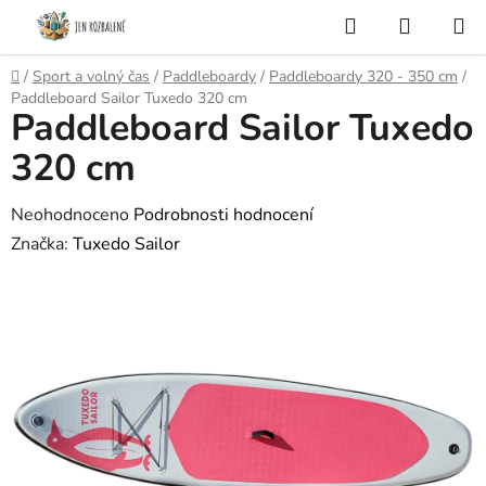
Přejít
Hledat
NÁKUP
na
KOŠÍK
obsah
Domů
/
Sport a volný čas
/
Paddleboardy
/
Paddleboardy 320 - 350 cm
/
Paddleboard Sailor Tuxedo 320 cm
Paddleboard Sailor Tuxedo
320 cm
Průměrné
Neohodnoceno
Podrobnosti hodnocení
hodnocení
Značka:
Tuxedo Sailor
produktu
je
0,0
z
5
hvězdiček.