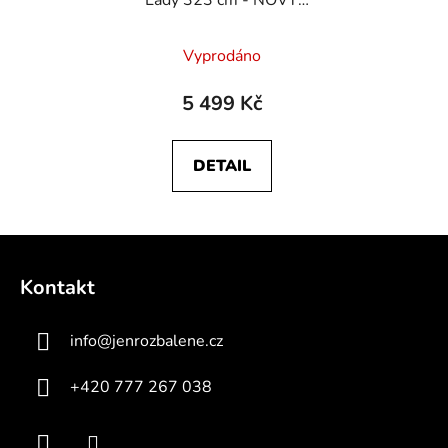
Lady 323 cm - NOVÝ
KUS
Vyprodáno
5 499 Kč
DETAIL
Z
á
Kontakt
p
a
info
@
jenrozbalene.cz
t
í
+420 777 267 038