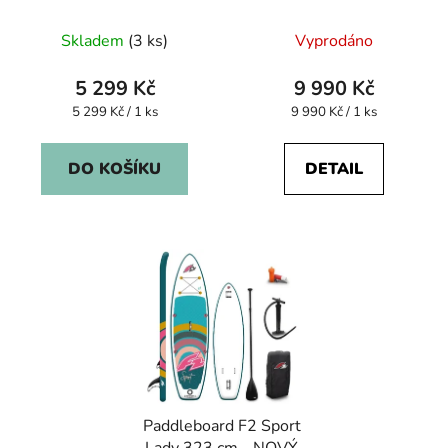
NOVÝ KUS
Skladem
(3 ks)
Vyprodáno
5 299 Kč
9 990 Kč
Měrná
Měrná
5 299 Kč / 1 ks
9 990 Kč / 1 ks
cena:
cena:
DO KOŠÍKU
DETAIL
Paddleboard F2 Sport