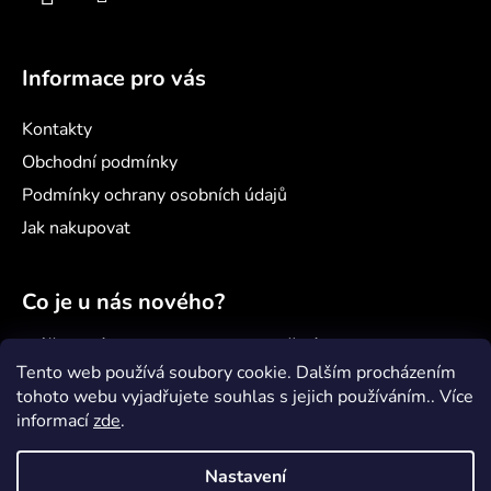
Informace pro vás
Kontakty
Obchodní podmínky
Podmínky ochrany osobních údajů
Jak nakupovat
Co je u nás nového?
Náš nový projekt: samoobslužný minimarket
Šenvert
Tento web používá soubory cookie. Dalším procházením
tohoto webu vyjadřujete souhlas s jejich používáním.. Více
Věděli jste, že...?
informací
zde
.
Jak správně pečovat o paddleboard?
Nastavení