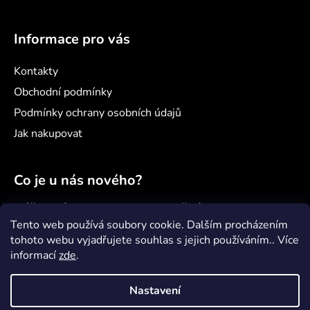
Informace pro vás
Kontakty
Obchodní podmínky
Podmínky ochrany osobních údajů
Jak nakupovat
Co je u nás nového?
Náš nový projekt: samoobslužný minimarket
Šenvert
Tento web používá soubory cookie. Dalším procházením
tohoto webu vyjadřujete souhlas s jejich používáním.. Více
Věděli jste, že...?
informací
zde
.
Jak správně pečovat o paddleboard?
Nastavení