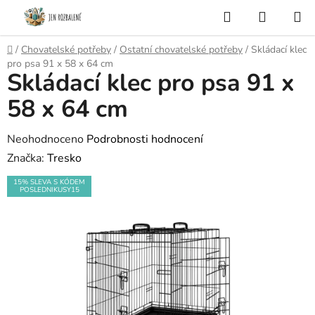
Přejít
Hledat
NÁKUP
na
KOŠÍK
obsah
Domů
/
Chovatelské potřeby
/
Ostatní chovatelské potřeby
/
Skládací klec
pro psa 91 x 58 x 64 cm
Skládací klec pro psa 91 x
58 x 64 cm
Průměrné
Neohodnoceno
Podrobnosti hodnocení
hodnocení
Značka:
Tresko
produktu
15% SLEVA S KÓDEM
POSLEDNIKUSY15
je
0,0
z
5
hvězdiček.