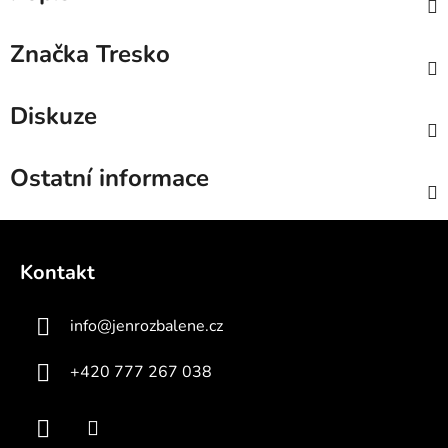
Značka
Tresko
Diskuze
Ostatní informace
Z
á
Kontakt
p
a
info
@
jenrozbalene.cz
t
í
+420 777 267 038