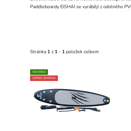
Paddleboardy EISHAI se vyrábějí z odolného PVC 
Stránka
1
z
1
-
1
položek celkem
V
NOVINKA
ý
DÁREK ZDARMA
p
i
s
p
r
o
d