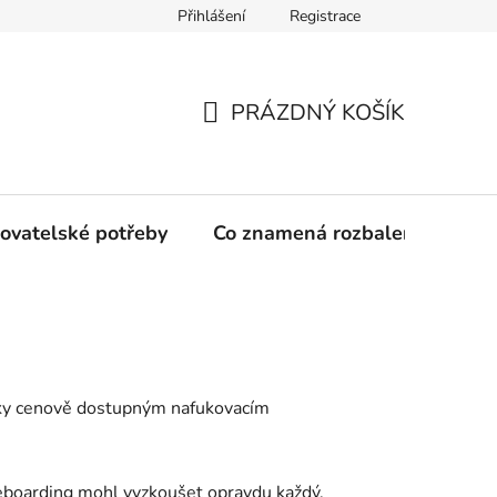
Přihlášení
Registrace
PRÁZDNÝ KOŠÍK
NÁKUPNÍ
KOŠÍK
ovatelské potřeby
Co znamená rozbalené zboží?
 díky cenově dostupným nafukovacím
leboarding mohl vyzkoušet opravdu každý.