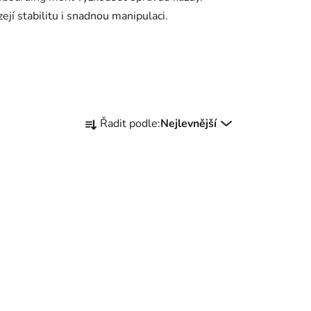
jí stabilitu i snadnou manipulaci.
Ř
Řadit podle:
Nejlevnější
a
z
e
n
í
p
r
o
d
u