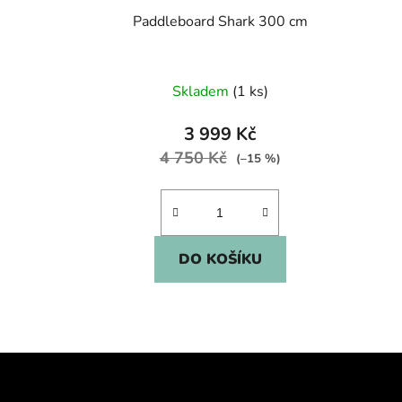
u
Paddleboard Shark 300 cm
k
t
ů
Skladem
(1 ks)
3 999 Kč
4 750 Kč
(–15 %)
DO KOŠÍKU
Z