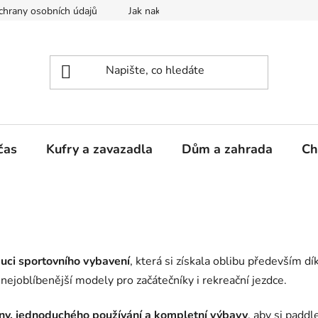
hrany osobních údajů
Jak nakupovat
čas
Kufry a zavazadla
Dům a zahrada
Ch
uci sportovního vybavení
, která si získala oblibu především
nejoblíbenější modely pro začátečníky i rekreační jezdce.
ny, jednoduchého používání a kompletní výbavy
, aby si padd