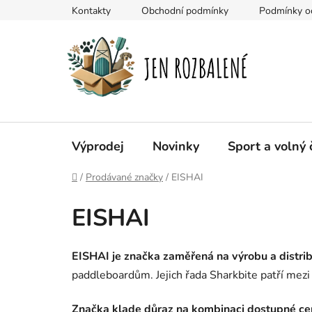
Přejít
Kontakty
Obchodní podmínky
Podmínky oc
na
obsah
Výprodej
Novinky
Sport a volný 
Domů
/
Prodávané značky
/
EISHAI
EISHAI
EISHAI je značka zaměřená na výrobu a distrib
paddleboardům. Jejich řada Sharkbite patří mezi 
Značka klade důraz na kombinaci dostupné ce