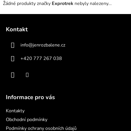
Žádné produkty značky
Exprotrek
nebyly nalezeny...
Z
á
Kontakt
p
a
info
@
jenrozbalene.cz
t
í
+420 777 267 038
Informace pro vás
Kontakty
Obchodní podmínky
Podmínky ochrany osobních údajů