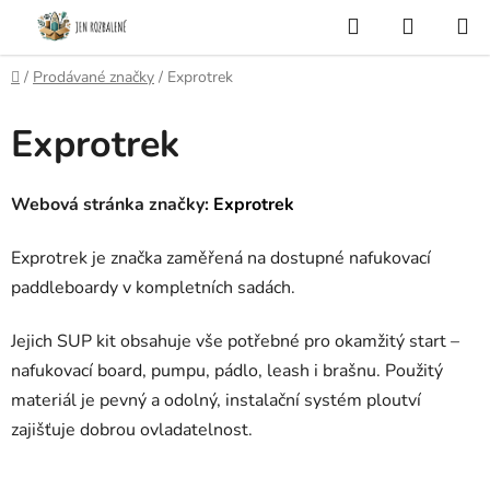
Přejít
Hledat
NÁKUP
na
KOŠÍK
obsah
Domů
/
Prodávané značky
/
Exprotrek
Exprotrek
Webová stránka značky:
Exprotrek
Exprotrek je značka zaměřená na dostupné nafukovací
paddleboardy v kompletních sadách.
Jejich SUP kit obsahuje vše potřebné pro okamžitý start –
nafukovací board, pumpu, pádlo, leash i brašnu. Použitý
materiál je pevný a odolný, instalační systém ploutví
zajišťuje dobrou ovladatelnost.