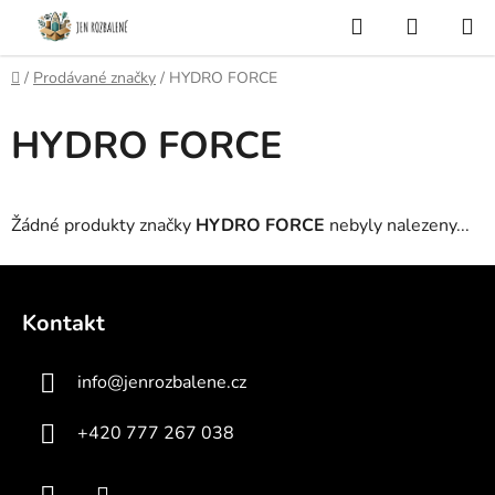
Přejít
Hledat
NÁKUP
na
KOŠÍK
obsah
Domů
/
Prodávané značky
/
HYDRO FORCE
HYDRO FORCE
Žádné produkty značky
HYDRO FORCE
nebyly nalezeny...
Z
á
Kontakt
p
a
info
@
jenrozbalene.cz
t
í
+420 777 267 038