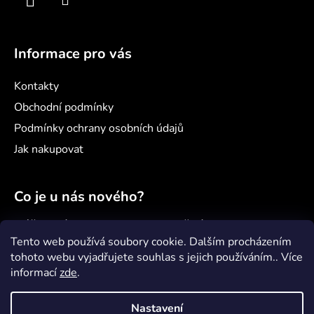
Informace pro vás
Kontakty
Obchodní podmínky
Podmínky ochrany osobních údajů
Jak nakupovat
Co je u nás nového?
Náš nový projekt: samoobslužný minimarket
Šenvert
Tento web používá soubory cookie. Dalším procházením
tohoto webu vyjadřujete souhlas s jejich používáním.. Více
Věděli jste, že...?
informací
zde
.
Jak správně pečovat o paddleboard?
Nastavení