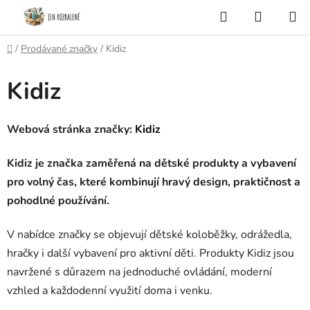
Přejít
Hledat
NÁKUP
na
KOŠÍK
obsah
Domů
/
Prodávané značky
/
Kidiz
Kidiz
Webová stránka značky:
Kidiz
Kidiz je značka zaměřená na dětské produkty a vybavení
pro volný čas, které kombinují hravý design, praktičnost a
pohodlné používání.
V nabídce značky se objevují dětské koloběžky, odrážedla,
hračky i další vybavení pro aktivní děti. Produkty Kidiz jsou
navržené s důrazem na jednoduché ovládání, moderní
vzhled a každodenní využití doma i venku.