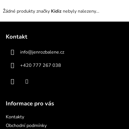
Žádné produkty značky
Kidiz
nebyly nalezeny...
Z
á
Kontakt
p
a
info
@
jenrozbalene.cz
t
í
+420 777 267 038
Informace pro vás
Kontakty
Obchodní podmínky