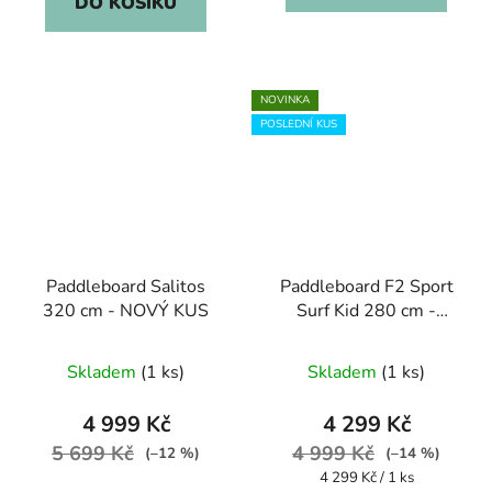
DO KOŠÍKU
NOVINKA
POSLEDNÍ KUS
Paddleboard Salitos
Paddleboard F2 Sport
320 cm - NOVÝ KUS
Surf Kid 280 cm -
NOVÝ KUS
Skladem
(1 ks)
Skladem
(1 ks)
4 999 Kč
4 299 Kč
5 699 Kč
4 999 Kč
(–12 %)
(–14 %)
Měrná
4 299 Kč / 1 ks