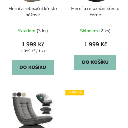
Herní a relaxační křeslo
Herní a relaxační křeslo
béžové
černé
Průměrné
Průměrné
Skladem
(3 ks)
Skladem
(2 ks)
hodnocení
hodnocení
produktu
produktu
1 999 Kč
1 999 Kč
je
je
Měrná
1 999 Kč / 1 ks
cena:
5,0
5,0
DO KOŠÍKU
z
z
DO KOŠÍKU
5
5
hvězdiček.
hvězdiček.
VÝPRODEJ