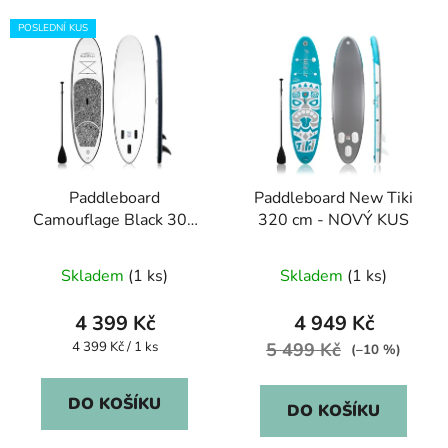
POSLEDNÍ KUS
Paddleboard
Paddleboard New Tiki
Camouflage Black 305
320 cm - NOVÝ KUS
cm
Skladem
(1 ks)
Skladem
(1 ks)
4 399 Kč
4 949 Kč
Měrná
4 399 Kč / 1 ks
5 499 Kč
(–10 %)
cena:
DO KOŠÍKU
DO KOŠÍKU