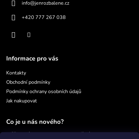
info
@
jenrozbalene.cz
t
í
+420 777 267 038
Informace pro vás
Kontakty
Obchodní podmínky
Podmínky ochrany osobních údajů
Jak nakupovat
Co je u nás nového?
Náš nový projekt: samoobslužný minimarket