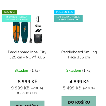
NOVINKA
POSLEDNÍ KUS
🎁 DÁREK – DRŽÁK
15% SLEVA S KÓDEM
NA NÁPOJ ZDARMA
POSLEDNIKUSY15
Paddleboard Moai City
Paddleboard Smiling
325 cm - NOVÝ KUS
Face 335 cm
Skladem
(1 ks)
Skladem
(1 ks)
8 999 Kč
4 899 Kč
9 999 Kč
5 499 Kč
(–10 %)
(–10 %)
Měrná
8 999 Kč / 1 ks
cena:
DO KOŠÍKU