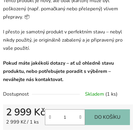
Tento produkt je nový, ale obal (karton) může být
poškozený (např. pomačkaný nebo přelepený) vlivem
přepravy. 📦
I přesto je samotný produkt v perfektním stavu – nebyl
nikdy použitý, je originálně zabalený a je připravený pro
vaše použití.
Pokud máte jakékoli dotazy – ať už ohledně stavu
produktu, nebo potřebujete poradit s výběrem –
neváhejte nás kontaktovat.
Dostupnost
Skladem
(1 ks)
2 999 Kč
DO KOŠÍKU
Měrná cena:
2 999 Kč / 1 ks