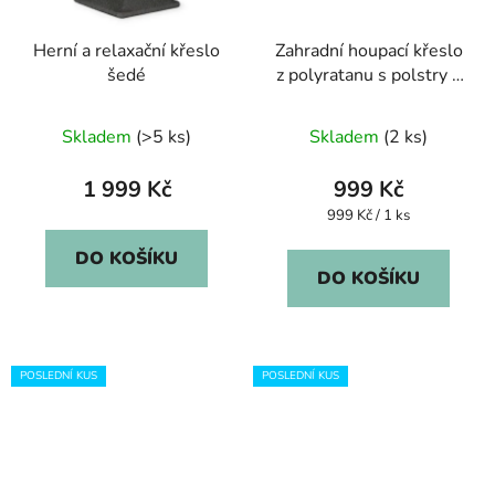
Herní a relaxační křeslo
Zahradní houpací křeslo
šedé
z polyratanu s polstry –
šedé
Průměrné
Skladem
(>5 ks)
Skladem
(2 ks)
hodnocení
produktu
1 999 Kč
999 Kč
je
Měrná
999 Kč / 1 ks
cena:
4,1
DO KOŠÍKU
z
DO KOŠÍKU
5
hvězdiček.
POSLEDNÍ KUS
POSLEDNÍ KUS