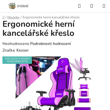
Přejít
Hledat
NÁKUP
na
KOŠÍK
obsah
Domů
/
Novinky
/
Ergonomické herní kancelářské křeslo
Ergonomické herní
kancelářské křeslo
Průměrné
Neohodnoceno
Podrobnosti hodnocení
hodnocení
Značka:
Kesser
produktu
15% SLEVA S KÓDEM
POSLEDNIKUSY15
je
0,0
z
5
hvězdiček.