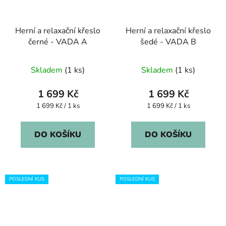
Herní a relaxační křeslo
Herní a relaxační křeslo
černé - VADA A
šedé - VADA B
Průměrné
Průměrné
Skladem
(1 ks)
Skladem
(1 ks)
hodnocení
hodnocení
produktu
produktu
1 699 Kč
1 699 Kč
je
je
Měrná
Měrná
1 699 Kč / 1 ks
1 699 Kč / 1 ks
cena:
cena:
5,0
5,0
z
z
DO KOŠÍKU
DO KOŠÍKU
5
5
hvězdiček.
hvězdiček.
POSLEDNÍ KUS
POSLEDNÍ KUS