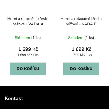
Herní a relaxační křeslo
Herní a relaxační křeslo
béžové - VADA A
béžové - VADA B
Skladem
(1 ks)
Skladem
(1 ks)
1 699 Kč
1 699 Kč
Měrná
Měrná
1 699 Kč / 1 ks
1 699 Kč / 1 ks
cena:
cena:
DO KOŠÍKU
DO KOŠÍKU
Z
á
Kontakt
p
a