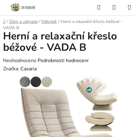
Přejít
Hledat
NÁKUP
na
KOŠÍK
obsah
Domů
/
Dům a zahrada
/
Nábytek
/
Herní a relaxační křeslo béžové -
VADA B
Herní a relaxační křeslo
béžové - VADA B
Průměrné
Neohodnoceno
Podrobnosti hodnocení
hodnocení
Značka:
Casaria
produktu
je
0,0
z
5
hvězdiček.