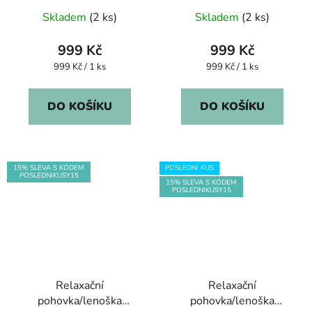
Skladem
(2 ks)
Skladem
(2 ks)
999 Kč
999 Kč
Měrná
Měrná
999 Kč / 1 ks
999 Kč / 1 ks
cena:
cena:
DO KOŠÍKU
DO KOŠÍKU
15% SLEVA S KÓDEM
POSLEDNÍ KUS
POSLEDNIKUSY15
15% SLEVA S KÓDEM
POSLEDNIKUSY15
Relaxační
Relaxační
pohovka/lenoška
pohovka/lenoška