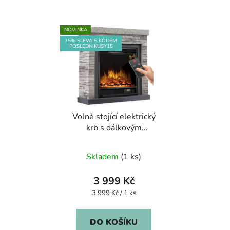
NOVINKA
15% SLEVA S KÓDEM
POSLEDNIKUSY15
Volně stojící elektrický
krb s dálkovým
ovládáním a 3D
efektem
Skladem
(1 ks)
3 999 Kč
Měrná
3 999 Kč / 1 ks
cena:
DO KOŠÍKU