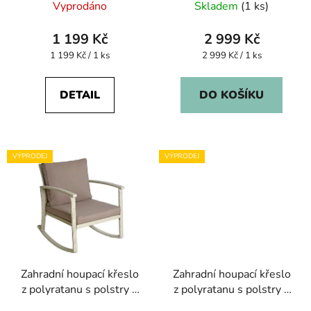
Vyprodáno
Skladem
(1 ks)
1 199 Kč
2 999 Kč
Měrná
Měrná
1 199 Kč / 1 ks
2 999 Kč / 1 ks
cena:
cena:
DETAIL
DO KOŠÍKU
VÝPRODEJ
VÝPRODEJ
Zahradní houpací křeslo
Zahradní houpací křeslo
z polyratanu s polstry –
z polyratanu s polstry –
béžové
šedé