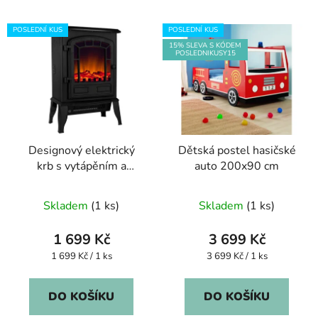
POSLEDNÍ KUS
POSLEDNÍ KUS
15% SLEVA S KÓDEM
POSLEDNIKUSY15
Designový elektrický
Dětská postel hasičské
krb s vytápěním a
auto 200x90 cm
imitací ohně
Skladem
(1 ks)
Skladem
(1 ks)
1 699 Kč
3 699 Kč
Měrná
Měrná
1 699 Kč / 1 ks
3 699 Kč / 1 ks
cena:
cena:
DO KOŠÍKU
DO KOŠÍKU