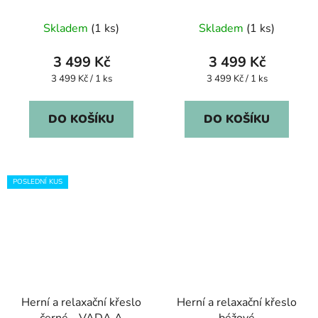
Casaria
Casaria
Skladem
(1 ks)
Skladem
(1 ks)
3 499 Kč
3 499 Kč
Měrná
Měrná
3 499 Kč / 1 ks
3 499 Kč / 1 ks
cena:
cena:
DO KOŠÍKU
DO KOŠÍKU
POSLEDNÍ KUS
Herní a relaxační křeslo
Herní a relaxační křeslo
černé - VADA A
béžové