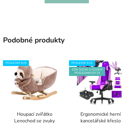
Podobné produkty
POSLEDNÍ KUS
POSLEDNÍ KUS
15% SLEVA S KÓDEM
POSLEDNIKUSY15
Houpací zvířátko
Ergonomické herní
Lenochod se zvuky
kancelářské křeslo