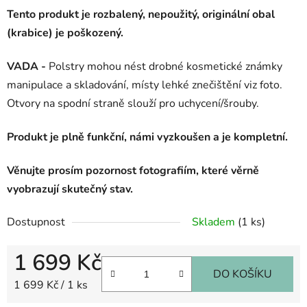
Tento produkt je rozbalený, nepoužitý, originální obal
(krabice) je poškozený.
VADA -
Polstry mohou nést drobné kosmetické známky
manipulace a skladování, místy lehké znečištění viz foto.
Otvory na spodní straně slouží pro uchycení/šrouby.
Produkt je plně funkční, námi vyzkoušen a je kompletní.
Věnujte prosím pozornost fotografiím, které věrně
vyobrazují skutečný stav.
Dostupnost
Skladem
(1 ks)
1 699 Kč
DO KOŠÍKU
Měrná cena:
1 699 Kč / 1 ks