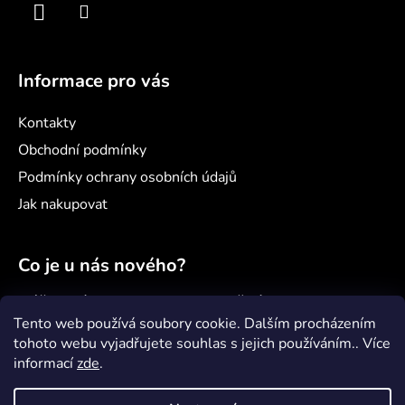
Informace pro vás
Kontakty
Obchodní podmínky
Podmínky ochrany osobních údajů
Jak nakupovat
Co je u nás nového?
Náš nový projekt: samoobslužný minimarket
Šenvert
Tento web používá soubory cookie. Dalším procházením
tohoto webu vyjadřujete souhlas s jejich používáním.. Více
Věděli jste, že...?
informací
zde
.
Jak správně pečovat o paddleboard?