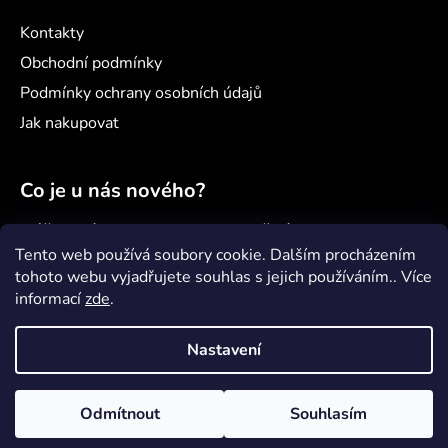
Kontakty
Obchodní podmínky
Podmínky ochrany osobních údajů
Jak nakupovat
Co je u nás nového?
Náš nový projekt: samoobslužný minimarket
Šenvert
Tento web používá soubory cookie. Dalším procházením
tohoto webu vyjadřujete souhlas s jejich používáním.. Více
Věděli jste, že...?
informací
zde
.
Jak správně pečovat o paddleboard?
Nastavení
Vytvořil Shoptet
Odmítnout
Souhlasím
Copyright 2026
JEN ROZBALENÉ
. Všechna práva
vyhrazena.