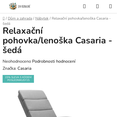
Přejít
Hledat
NÁKUP
na
KOŠÍK
obsah
Domů
/
Dům a zahrada
/
Nábytek
/
Relaxační pohovka/lenoška Casaria -
šedá
Relaxační
pohovka/lenoška Casaria -
šedá
Průměrné
Neohodnoceno
Podrobnosti hodnocení
hodnocení
Značka:
Casaria
produktu
15% SLEVA S KÓDEM
POSLEDNIKUSY15
je
0,0
z
5
hvězdiček.