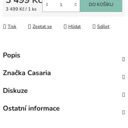
DO KOŠÍKU
Měrná cena:
3 499 Kč / 1 ks
Tisk
Zeptat se
Hlídat
Sdílet
Popis
Značka
Casaria
Diskuze
Ostatní informace