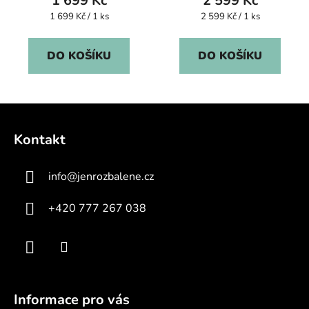
1 699 Kč
2 599 Kč
Měrná
Měrná
1 699 Kč / 1 ks
2 599 Kč / 1 ks
cena:
cena:
DO KOŠÍKU
DO KOŠÍKU
Z
á
Kontakt
p
a
info
@
jenrozbalene.cz
t
í
+420 777 267 038
Informace pro vás