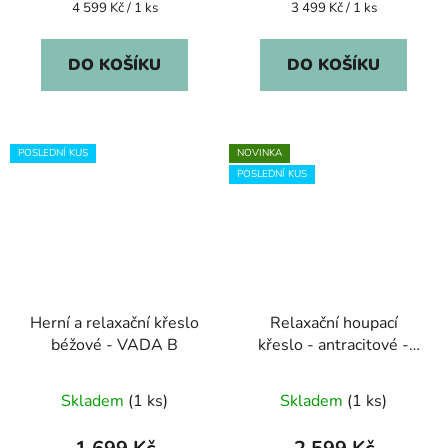
Měrná
Měrná
4 599 Kč / 1 ks
3 499 Kč / 1 ks
cena:
cena:
DO KOŠÍKU
DO KOŠÍKU
POSLEDNÍ KUS
NOVINKA
POSLEDNÍ KUS
Herní a relaxační křeslo
Relaxační houpací
béžové - VADA B
křeslo - antracitové -
VADA
Skladem
(1 ks)
Skladem
(1 ks)