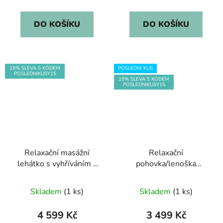
cena:
cena:
5,0
z
DO KOŠÍKU
DO KOŠÍKU
5
hvězdiček.
15% SLEVA S KÓDEM
POSLEDNÍ KUS
POSLEDNIKUSY15
15% SLEVA S KÓDEM
POSLEDNIKUSY15
Relaxační masážní
Relaxační
lehátko s vyhříváním -
pohovka/lenoška
antracit
Casaria
Skladem
(1 ks)
Skladem
(1 ks)
4 599 Kč
3 499 Kč