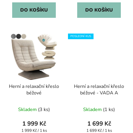
DO KOŠÍKU
DO KOŠÍKU
POSLEDNÍ KUS
Herní a relaxační křeslo
Herní a relaxační křeslo
béžové
béžové - VADA A
Průměrné
Skladem
(3 ks)
Skladem
(1 ks)
hodnocení
produktu
1 999 Kč
1 699 Kč
je
Měrná
Měrná
1 999 Kč / 1 ks
1 699 Kč / 1 ks