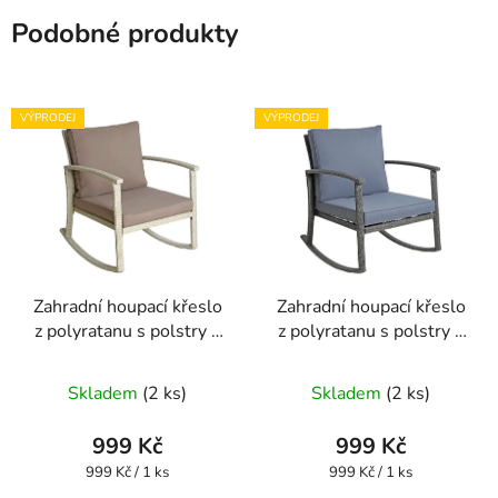
Podobné produkty
VÝPRODEJ
VÝPRODEJ
Zahradní houpací křeslo
Zahradní houpací křeslo
z polyratanu s polstry –
z polyratanu s polstry –
béžové
šedé
Skladem
(2 ks)
Skladem
(2 ks)
999 Kč
999 Kč
Měrná
Měrná
999 Kč / 1 ks
999 Kč / 1 ks
cena:
cena: