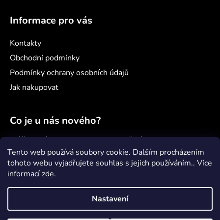
Informace pro vás
Kontakty
Obchodní podmínky
Podmínky ochrany osobních údajů
Jak nakupovat
Co je u nás nového?
Náš nový projekt: samoobslužný minimarket
Šenvert
Tento web používá soubory cookie. Dalším procházením
tohoto webu vyjadřujete souhlas s jejich používáním.. Více
Věděli jste, že...?
informací
zde
.
Jak správně pečovat o paddleboard?
Nastavení