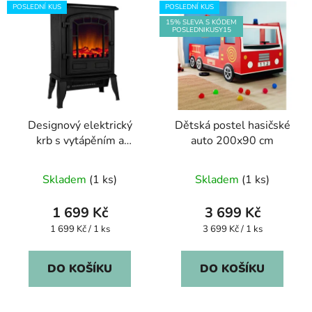
POSLEDNÍ KUS
POSLEDNÍ KUS
15% SLEVA S KÓDEM
POSLEDNIKUSY15
Designový elektrický
Dětská postel hasičské
krb s vytápěním a
auto 200x90 cm
imitací ohně
Skladem
(1 ks)
Skladem
(1 ks)
1 699 Kč
3 699 Kč
Měrná
Měrná
1 699 Kč / 1 ks
3 699 Kč / 1 ks
cena:
cena:
DO KOŠÍKU
DO KOŠÍKU