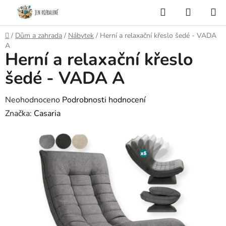
Přejít
Hledat
NÁKUP
na
KOŠÍK
obsah
Domů
/
Dům a zahrada
/
Nábytek
/
Herní a relaxační křeslo šedé - VADA
A
Herní a relaxační křeslo
šedé - VADA A
Průměrné
Neohodnoceno
Podrobnosti hodnocení
hodnocení
Značka:
Casaria
produktu
je
0,0
z
5
hvězdiček.