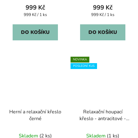
999 Kč
999 Kč
Měrná
Měrná
999 Kč / 1 ks
999 Kč / 1 ks
cena:
cena:
DO KOŠÍKU
DO KOŠÍKU
NOVINKA
POSLEDNÍ KUS
Herní a relaxační křeslo
Relaxační houpací
černé
křeslo - antracitové -
VADA
Průměrné
Skladem
(2 ks)
Skladem
(1 ks)