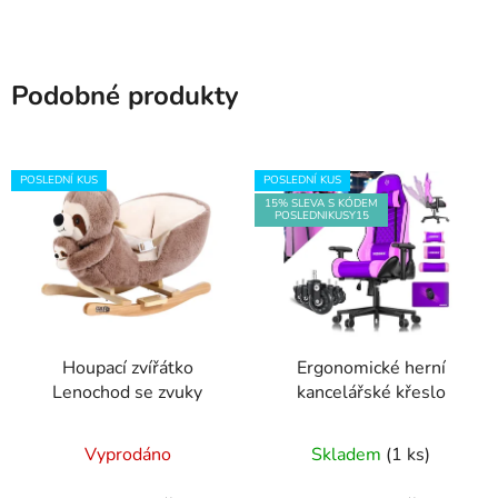
Podobné produkty
POSLEDNÍ KUS
POSLEDNÍ KUS
15% SLEVA S KÓDEM
POSLEDNIKUSY15
Houpací zvířátko
Ergonomické herní
Lenochod se zvuky
kancelářské křeslo
Vyprodáno
Skladem
(1 ks)