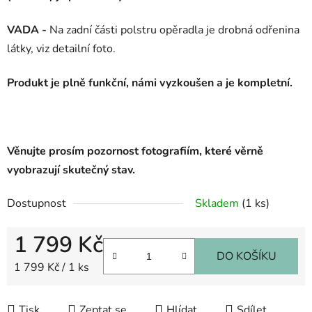
VADA -
Na zadní části polstru opěradla je drobná odřenina
látky, viz detailní foto.
Produkt je plně funkční, námi vyzkoušen a je kompletní.
Věnujte prosím pozornost fotografiím, které věrně
vyobrazují skutečný stav.
Dostupnost
Skladem
(1 ks)
1 799 Kč
DO KOŠÍKU
Měrná cena:
1 799 Kč / 1 ks
Tisk
Zeptat se
Hlídat
Sdílet