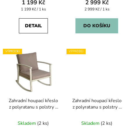
1 199 Kč
2 999 Kč
Měrná
Měrná
1 199 Kč / 1 ks
2 999 Kč / 1 ks
cena:
cena:
DETAIL
DO KOŠÍKU
VÝPRODEJ
VÝPRODEJ
Zahradní houpací křeslo
Zahradní houpací křeslo
z polyratanu s polstry –
z polyratanu s polstry –
béžové
šedé
Skladem
(2 ks)
Skladem
(2 ks)