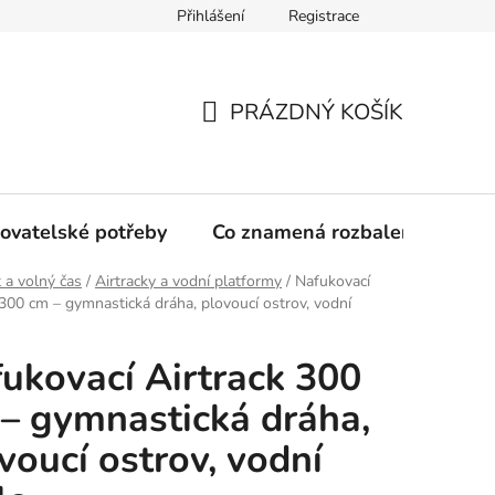
Přihlášení
Registrace
PRÁZDNÝ KOŠÍK
NÁKUPNÍ
KOŠÍK
ovatelské potřeby
Co znamená rozbalené zboží?
 a volný čas
/
Airtracky a vodní platformy
/
Nafukovací
 300 cm – gymnastická dráha, plovoucí ostrov, vodní
ukovací Airtrack 300
– gymnastická dráha,
voucí ostrov, vodní