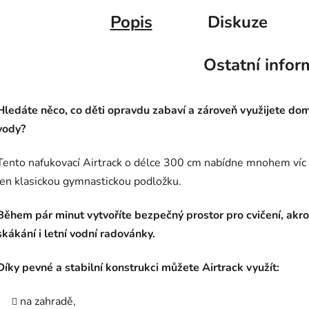
Popis
Diskuze
Ostatní infor
Hledáte něco, co děti opravdu zabaví a zároveň využijete dom
vody?
Tento nafukovací Airtrack o délce 300 cm nabídne mnohem víc
jen klasickou gymnastickou podložku.
Během pár minut vytvoříte bezpečný prostor pro cvičení, akro
skákání i letní vodní radovánky.
Díky pevné a stabilní konstrukci můžete Airtrack využít:
na zahradě,