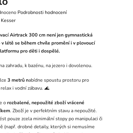
lo
né
dnoceno
Podrobnosti hodnocení
ení
:
Kesser
tu
vací Airtrack 300 cm není jen gymnastická
 v létě se během chvíle promění i v plovoucí
latformu pro děti i dospělé.
na zahradu, k bazénu, na jezero i dovolenou.
ek.
élce
3 metrů n
abídne spoustu prostoru pro
, relax i vodní zábavu.
🌊
se o
rozbalené, nepoužité zboží vrácené
íkem
. Zboží je v perfektním stavu a nepoužité.
st pouze zcela minimální stopy po manipulaci či
ě (např. drobné detaily, kterých si nemusíme