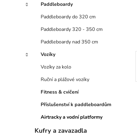
Paddleboardy
i
n
e
n
Paddleboardy do 320 cm
í
Paddleboardy 320 - 350 cm
p
a
Paddleboardy nad 350 cm
n
e
Vozíky
l
Vozíky za kolo
Ruční a plážové vozíky
Fitness & cvičení
Příslušenství k paddleboardům
Airtracky a vodní platformy
Kufry a zavazadla