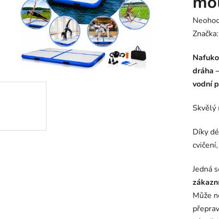
mo
Průměr
Neoho
hodnoc
Značka
produk
Nafuko
je
dráha –
0,0
vodní p
z
5
Skvělý 
hvězdič
Díky d
cvičení
Jedná 
zákazn
Může né
přeprav