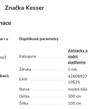
Značka
Kesser
mace
a i u
Doplňkové parametry
Airtracky a
Kategorie
vodní
 než
platformy
Záruka
1 rok
bacii,
42606927
EAN
10625
Barva
modrá-bílá
Délka
300 cm
Šířka
100 cm