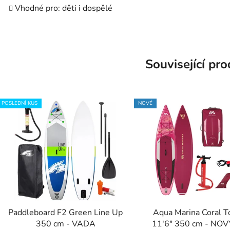
Vhodné pro: děti i dospělé
Související pr
POSLEDNÍ KUS
NOVÉ
Paddleboard F2 Green Line Up
Aqua Marina Coral T
350 cm - VADA
11'6" 350 cm - NO