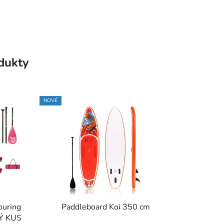
odukty
NOVÉ
ouring
Paddleboard Koi 350 cm
VÝ KUS