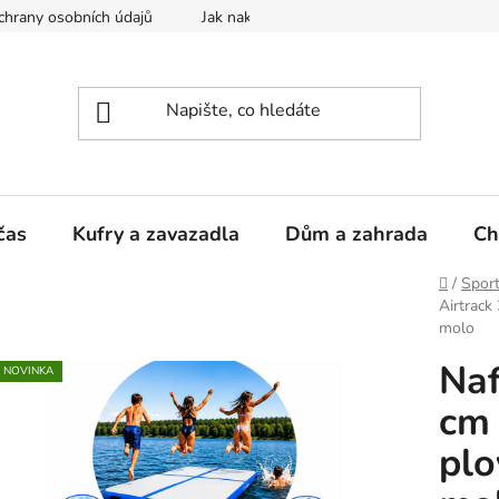
hrany osobních údajů
Jak nakupovat
čas
Kufry a zavazadla
Dům a zahrada
Ch
Domů
/
Sport
Airtrack
molo
Naf
NOVINKA
cm 
plo