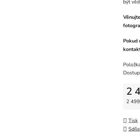
být věd
Věnujte
fotogra
Pokud m
kontak
Položk
Dostup
2 
Měrná
2 499 
Tisk
Sdíle