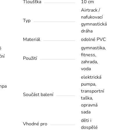
Tloušťka
10 cm
Airtrack /
nafukovací
Typ
gymnastická
dráha
Materiál
odolné PVC
gymnastika,
ě
fitness,
ční
Použití
zahrada,
voda
elektrická
pumpa,
umpa
transportní
Součást balení
taška,
opravná
sada
děti i
Vhodné pro
dospělé