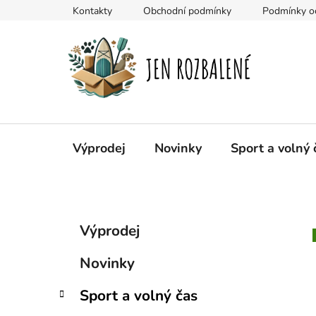
Přejít
Kontakty
Obchodní podmínky
Podmínky oc
na
obsah
Výprodej
Novinky
Sport a volný 
P
K
Přeskočit
Výprodej
a
kategorie
o
t
s
Novinky
e
t
g
r
Sport a volný čas
o
a
r