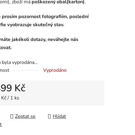
omi), zboží má
poškozený obal(karton)
.
 prosím pozornost fotografiím, poslední
fie vyobrazuje skutečný stav.
áte jakékoli dotazy, neváhejte nás
tovat.
a byla vyprodána…
nost
Vyprodáno
499 Kč
 cena:
Kč / 1 ks
Zeptat se
Hlídat
t