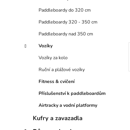
n
e
n
Paddleboardy do 320 cm
í
Paddleboardy 320 - 350 cm
p
a
Paddleboardy nad 350 cm
n
e
Vozíky
l
Vozíky za kolo
Ruční a plážové vozíky
Fitness & cvičení
Příslušenství k paddleboardům
Airtracky a vodní platformy
Kufry a zavazadla