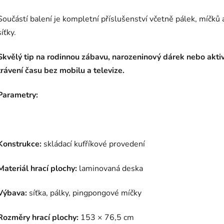
Součástí balení je kompletní příslušenství včetně pálek, míčků 
síťky.
Skvělý tip na rodinnou zábavu, narozeninový dárek nebo aktiv
trávení času bez mobilu a televize.
Parametry:
Konstrukce:
skládací kufříkové provedení
Materiál hrací plochy:
laminovaná deska
Výbava:
síťka, pálky, pingpongové míčky
Rozměry hrací plochy:
153 × 76,5 cm