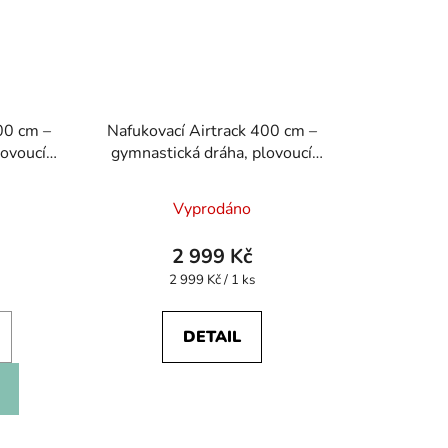
00 cm –
Nafukovací Airtrack 400 cm –
lovoucí
gymnastická dráha, plovoucí
lo
ostrov, vodní molo
Vyprodáno
2 999 Kč
Měrná
2 999 Kč / 1 ks
cena:
DETAIL