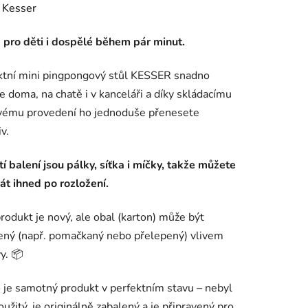
ení
:
Kesser
tu
pro děti i dospělé během pár minut.
tní mini pingpongový stůl KESSER snadno
te doma, na chatě i v kanceláři a díky skládacímu
ovému provedení ho jednoduše přenesete
ek.
v.
í balení jsou pálky, síťka i míčky, takže můžete
rát ihned po rozložení.
rodukt je nový, ale obal (karton) může být
ený (např. pomačkaný nebo přelepený) vlivem
y. 📦
o je samotný produkt v perfektním stavu – nebyl
oužitý, je originálně zabalený a je připravený pro