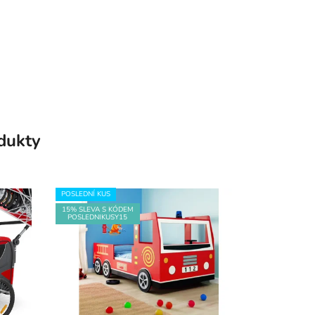
odukty
POSLEDNÍ KUS
15% SLEVA S KÓDEM
POSLEDNIKUSY15