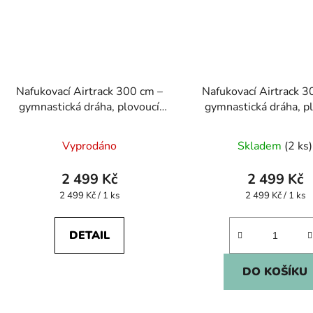
Nafukovací Airtrack 300 cm –
Nafukovací Airtrack 3
gymnastická dráha, plovoucí
gymnastická dráha, p
ostrov, vodní molo
ostrov, vodní mo
Vyprodáno
Skladem
(2 ks)
2 499 Kč
2 499 Kč
Měrná
Měrná
2 499 Kč / 1 ks
2 499 Kč / 1 ks
cena:
cena:
DETAIL
DO KOŠÍKU