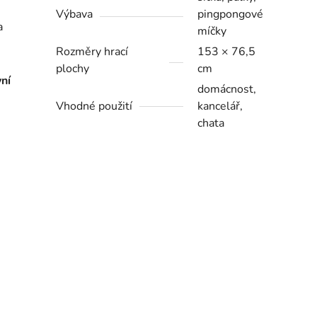
Výbava
pingpongové
a
míčky
Rozměry hrací
153 × 76,5
plochy
cm
ní
domácnost,
Vhodné použití
kancelář,
chata