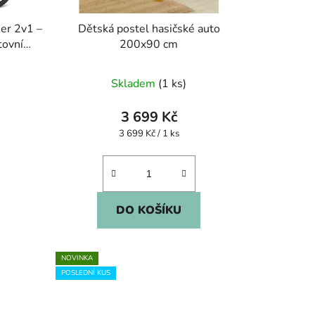
ser 2v1 –
Dětská postel hasičské auto
tovní
200x90 cm
červený
né
Skladem
(1 ks)
ení
tu
3 699 Kč
Měrná
3 699 Kč / 1 ks
cena:
ek.
DO KOŠÍKU
NOVINKA
POSLEDNÍ KUS