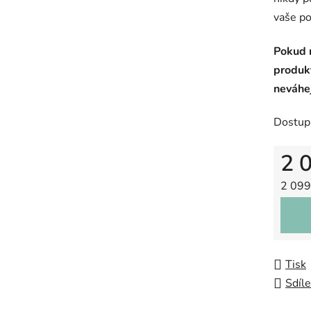
vaše po
Pokud m
produk
neváhej
Dostup
2 
Měrná
2 099 
Tisk
Sdíle