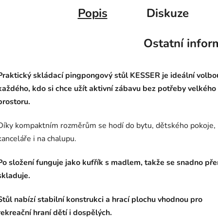
Popis
Diskuze
Ostatní infor
Praktický skládací pingpongový stůl KESSER je ideální volbo
každého, kdo si chce užít aktivní zábavu bez potřeby velkého
prostoru.
Díky kompaktním rozměrům se hodí do bytu, dětského pokoje,
kanceláře i na chalupu.
Po složení funguje jako kufřík s madlem, takže se snadno přen
skladuje.
Stůl nabízí stabilní konstrukci a hrací plochu vhodnou pro
rekreační hraní dětí i dospělých.