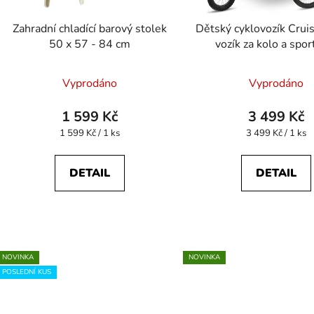
Zahradní chladící barový stolek
Dětský cyklovozík Crui
50 x 57 - 84 cm
vozík za kolo a spor
kočárek pro 2 děti - 
Průměr
Vyprodáno
Vyprodáno
hodnoc
produk
1 599 Kč
3 499 Kč
je
Měrná
Měrná
1 599 Kč / 1 ks
3 499 Kč / 1 ks
cena:
cena:
5,0
z
DETAIL
DETAIL
5
hvězdič
NOVINKA
NOVINKA
POSLEDNÍ KUS