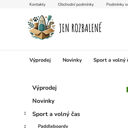
Přejít
Kontakty
Obchodní podmínky
Podmínky oc
na
obsah
Výprodej
Novinky
Sport a volný 
P
K
Přeskočit
Výprodej
a
kategorie
o
t
s
Novinky
e
t
g
r
Sport a volný čas
o
a
r
Paddleboardy
i