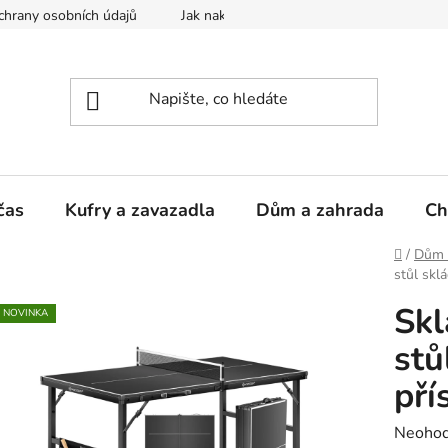
hrany osobních údajů
Jak nakupovat
čas
Kufry a zavazadla
Dům a zahrada
Ch
Domů
/
Dům 
stůl skl
Skl
NOVINKA
stů
pří
Průměr
Neoho