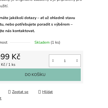
užití.
áte jakékoli dotazy – ať už ohledně stavu
tu, nebo potřebujete poradit s výběrem –
te nás kontaktovat.
nost
Skladem
(1 ks)
099 Kč
 cena:
Kč / 1 ks
DO KOŠÍKU
Zeptat se
Hlídat
t