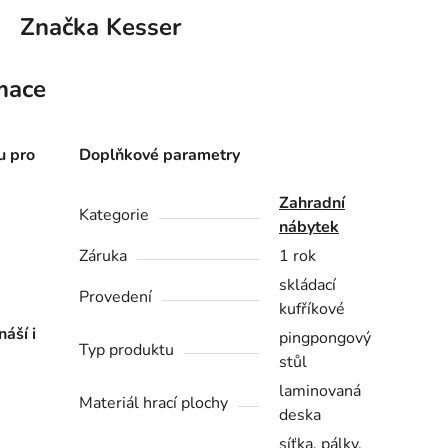
Značka
Kesser
mace
u pro
Doplňkové parametry
Zahradní
Kategorie
nábytek
Záruka
1 rok
skládací
Provedení
kufříkové
áší i
pingpongový
Typ produktu
stůl
laminovaná
Materiál hrací plochy
deska
síťka, pálky,