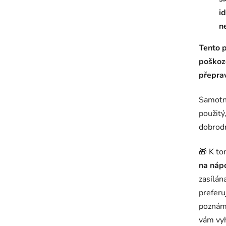
i
n
Tento 
poškoz
přeprav
Samotn
použitý
dobrodr
🎁 K to
na náp
zasílán
preferu
poznámk
vám vy