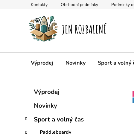
Přejít
Kontakty
Obchodní podmínky
Podmínky oc
na
obsah
Výprodej
Novinky
Sport a volný 
P
K
Přeskočit
Výprodej
a
kategorie
o
t
s
Novinky
e
t
g
r
Sport a volný čas
o
a
r
Paddleboardy
i