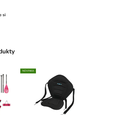
 si
odukty
NOVINKA