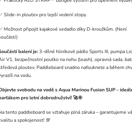
✅ Praktický RED STRAP™ bungee systém pro upevnění výbavy
✅ Slide‑in ploutev pro lepší vedení stopy.
✅ Možnost připojit kajakové sedadlo díky D‑kroužkům. (Není
součástí)
Součástí balení je:
3‑dílné hliníkové pádlo Sports III, pumpa Li
Air V1, bezpečnostní poutko na nohu (leash), opravná sada, bat
středová ploutev. Paddleboard snadno nafouknete a během chv
vyrazíš na vodu.
Objevte svobodu na vodě s Aqua Marinou Fusion SUP
– ideá
parťákem pro letní dobrodružství! 🚀🌞
Na tento paddleboard se vztahuje plná záruka
– garantujeme v
kvalitu
a
spokojenost
! 💯