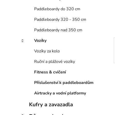
n
e
n
Paddleboardy do 320 cm
í
Paddleboardy 320 - 350 cm
p
a
Paddleboardy nad 350 cm
n
e
Vozíky
l
Vozíky za kolo
Ruční a plážové vozíky
Fitness & cvičení
Příslušenství k paddleboardům
Airtracky a vodní platformy
Kufry a zavazadla