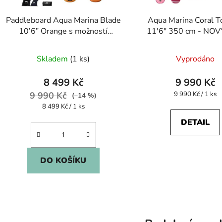
Paddleboard Aqua Marina Blade
Aqua Marina Coral T
10’6” Orange s možností
11'6" 350 cm - NO
připojení windsurfingové
plachty - NOVÝ KUS
Skladem
(1 ks)
Vyprodáno
8 499 Kč
9 990 Kč
Měrná
9 990 Kč
9 990 Kč / 1 ks
(–14 %)
cena:
Měrná
8 499 Kč / 1 ks
cena:
DETAIL
DO KOŠÍKU