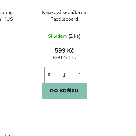
ouring
Kajaková sedačka na
VÝ KUS
Paddleboard
Skladem
(2 ks)
599 Kč
Měrná
599 Kč / 1 ks
cena:
DO KOŠÍKU