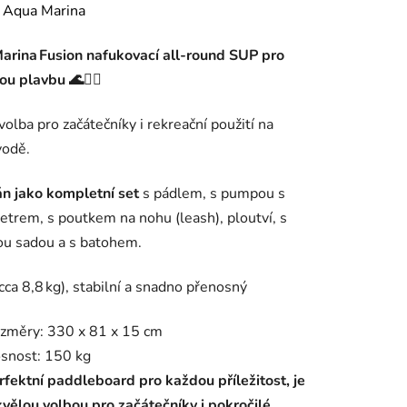
ení
:
Aqua Marina
tu
arina Fusion nafukovací
all‑round SUP pro
u plavbu 🌊🏄‍♂️
 volba pro začátečníky i rekreační použití na
vodě.
ek.
n jako kompletní set
s pádlem, s pumpou s
rem, s poutkem na nohu (leash), ploutví, s
ou sadou a s batohem.
cca 8,8 kg), stabilní a snadno přenosný
změry: 330 x 81 x 15 cm
snost: 150 kg
rfektní paddleboard pro každou příležitost, je
kvělou volbou pro začátečníky i pokročilé,