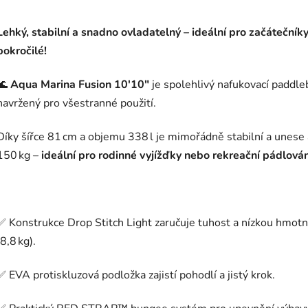
Lehký, stabilní a snadno ovladatelný – ideální pro začátečníky
pokročilé!
🌊
Aqua Marina Fusion 10′10″
je spolehlivý nafukovací paddle
navržený pro všestranné použití.
Díky šířce 81 cm a objemu 338 l je mimořádně stabilní a unese 
150 kg –
ideální pro rodinné vyjížďky nebo rekreační pádlován
✅ Konstrukce Drop Stitch Light zaručuje tuhost a nízkou hmot
(8,8 kg).
✅ EVA protiskluzová podložka zajistí pohodlí a jistý krok.