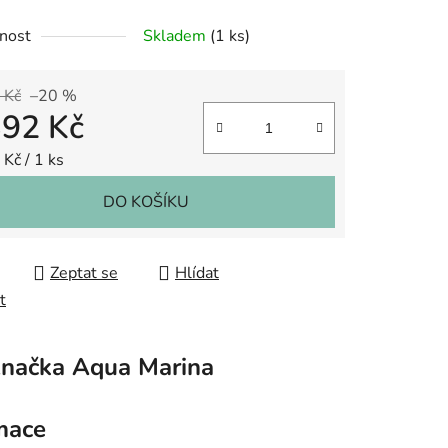
nost
Skladem
(1 ks)
 Kč
–20 %
392 Kč
 cena:
Kč / 1 ks
DO KOŠÍKU
Zeptat se
Hlídat
t
načka
Aqua Marina
mace