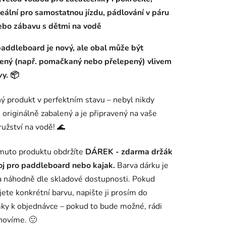
deální pro samostatnou jízdu, pádlování v páru
ebo zábavu s dětmi na vodě
paddleboard je
nový
, ale
obal může být
ený
(např. pomačkaný nebo přelepený) vlivem
y. 📦
ý produkt v perfektním stavu –
nebyl nikdy
, originálně zabalený
a je připravený na vaše
užství na vodě! 🌊
muto produktu obdržíte
DÁREK - zdarma držák
oj pro paddleboard nebo kajak.
Barva dárku je
a náhodně dle skladové dostupnosti. Pokud
jete konkrétní barvu, napište ji prosím do
y k objednávce – pokud to bude možné, rádi
hovíme. 🙂