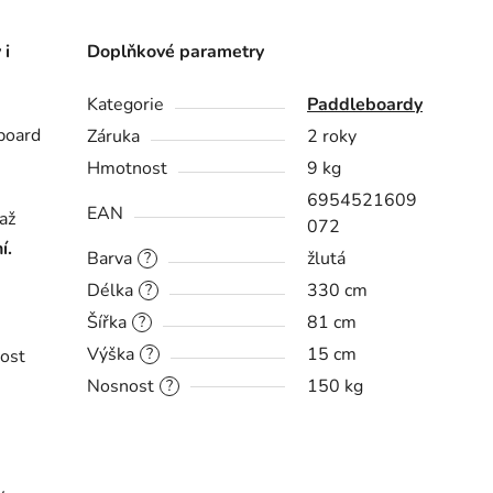
 i
Doplňkové parametry
Kategorie
Paddleboardy
board
Záruka
2 roky
Hmotnost
9 kg
6954521609
EAN
až
072
í.
Barva
žlutá
?
Délka
330 cm
?
Šířka
81 cm
?
Výška
15 cm
?
nost
Nosnost
150 kg
?