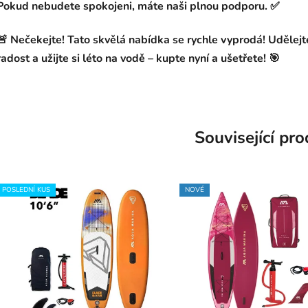
Pokud nebudete spokojeni, máte naši
plnou podporu
. ✅
🚨
Nečekejte! Tato skvělá nabídka se rychle vyprodá!
Udělejte
radost a užijte si léto na vodě –
kupte nyní
a ušetřete! 🎯
Související pr
POSLEDNÍ KUS
NOVÉ