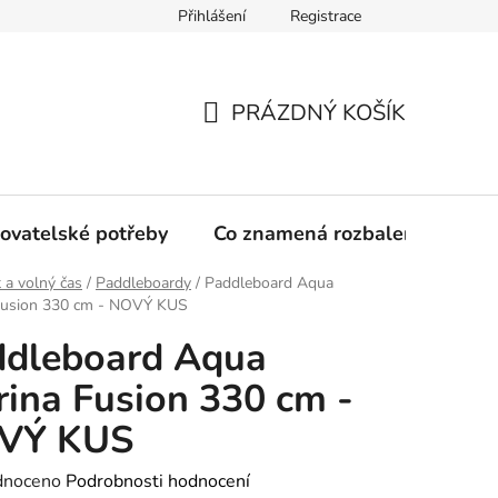
Přihlášení
Registrace
PRÁZDNÝ KOŠÍK
NÁKUPNÍ
KOŠÍK
ovatelské potřeby
Co znamená rozbalené zboží?
 a volný čas
/
Paddleboardy
/
Paddleboard Aqua
Fusion 330 cm - NOVÝ KUS
ddleboard Aqua
ina Fusion 330 cm -
VÝ KUS
né
dnoceno
Podrobnosti hodnocení