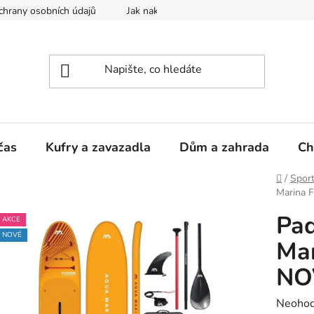
hrany osobních údajů
Jak nakupovat
čas
Kufry a zavazadla
Dům a zahrada
Ch
Domů
/
Sport
Marina 
Pa
AKCE
NOVÉ
Mar
NO
Průměr
Neoho