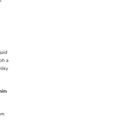
.
quid
oh a
ilky
lním
ám