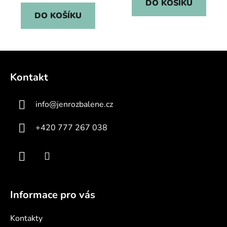
DO KOŠÍKU
DO KOŠÍKU
Z
á
Kontakt
p
a
info
@
jenrozbalene.cz
t
í
+420 777 267 038
Informace pro vás
Kontakty