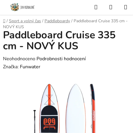
Přejít
Hledat
NÁKUP
na
KOŠÍK
obsah
Domů
/
Sport a volný čas
/
Paddleboardy
/
Paddleboard Cruise 335 cm -
NOVÝ KUS
Paddleboard Cruise 335
cm - NOVÝ KUS
Průměrné
Neohodnoceno
Podrobnosti hodnocení
hodnocení
Značka:
Funwater
produktu
je
0,0
z
5
hvězdiček.