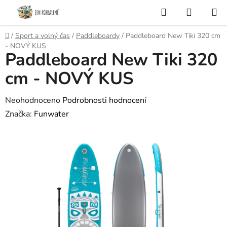
Přejít
Hledat
NÁKUP
na
KOŠÍK
obsah
Domů
/
Sport a volný čas
/
Paddleboardy
/
Paddleboard New Tiki 320 cm
- NOVÝ KUS
Paddleboard New Tiki 320
cm - NOVÝ KUS
Průměrné
Neohodnoceno
Podrobnosti hodnocení
hodnocení
Značka:
Funwater
produktu
je
0,0
z
5
hvězdiček.