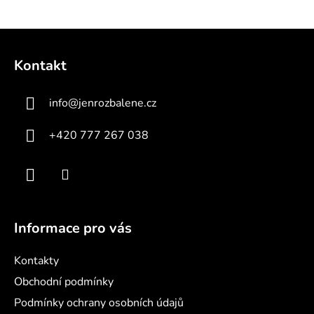
Z
á
Kontakt
p
a
info
@
jenrozbalene.cz
t
í
+420 777 267 038
Informace pro vás
Kontakty
Obchodní podmínky
Podmínky ochrany osobních údajů