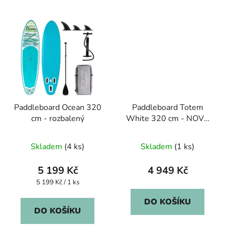
Paddleboard Ocean 320
Paddleboard Totem
cm - rozbalený
White 320 cm - NOVÝ
KUS
Skladem
(4 ks)
Skladem
(1 ks)
5 199 Kč
4 949 Kč
Měrná
5 199 Kč / 1 ks
cena:
DO KOŠÍKU
DO KOŠÍKU