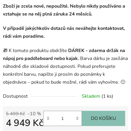
Zboží je zcela nové, nepoužité. Nebylo nikdy používáno a
vztahuje se na něj plná záruka 24 měsíců.
V případě jakýchkoliv dotazů nás neváhejte kontaktovat,
rádi vám poradíme.
🎁 K tomuto produktu obdržíte
DÁREK - zdarma držák na
nápoj pro paddleboard nebo kajak.
Barva dárku je zasílána
náhodně dle skladové dostupnosti. Pokud preferujete
konkrétní barvu, napište ji prosím do poznámky k
objednávce – pokud to bude možné, rádi vám vyhovíme. 🙂
Dostupnost
Skladem
(1 ks)
5 499 Kč
–10 %
DO KOŠÍKU
4 949 Kč