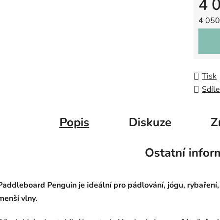
4 
Měrná
4 050 
Tisk
Sdíle
Popis
Diskuze
Z
Ostatní infor
Paddleboard Penguin je ideální pro pádlování, jógu, rybaření,
menší vlny.