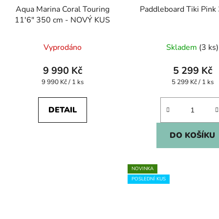
Aqua Marina Coral Touring
Paddleboard Tiki Pink
11'6" 350 cm - NOVÝ KUS
Vyprodáno
Skladem
(3 ks)
9 990 Kč
5 299 Kč
Měrná
Měrná
9 990 Kč / 1 ks
5 299 Kč / 1 ks
cena:
cena:
DETAIL
DO KOŠÍKU
NOVINKA
POSLEDNÍ KUS