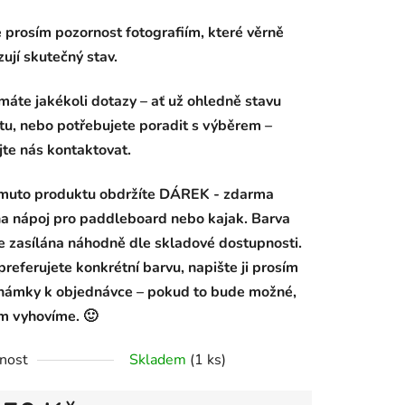
 prosím pozornost fotografiím, které věrně
ují skutečný stav.
áte jakékoli dotazy – ať už ohledně stavu
tu, nebo potřebujete poradit s výběrem –
te nás kontaktovat.
omuto produktu obdržíte
DÁREK - zdarma
na nápoj pro paddleboard nebo kajak.
Barva
e zasílána náhodně dle skladové dostupnosti.
referujete konkrétní barvu, napište ji prosím
námky k objednávce – pokud to bude možné,
m vyhovíme. 🙂
nost
Skladem
(1 ks)