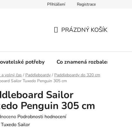
Přihlášení
Registrace
PRÁZDNÝ KOŠÍK
NÁKUPNÍ
KOŠÍK
ovatelské potřeby
Co znamená rozbalené zboží?
 a volný čas
/
Paddleboardy
/
Paddleboardy do 320 cm
board Sailor Tuxedo Penguin 305 cm
dleboard Sailor
edo Penguin 305 cm
né
dnoceno
Podrobnosti hodnocení
ení
:
Tuxedo Sailor