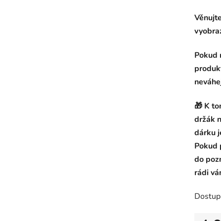
Věnujte
vyobraz
Pokud m
produk
neváhej
🎁 K t
držák 
dárku j
Pokud p
do poz
rádi vá
Dostup