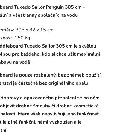
tu
board Tuxedo Sailor Penguin 305 cm –
ální a všestranný společník na vodu
změry: 305 x 82 x 15 cm
snost: 150 kg
ek.
ddleboard Tuxedo Sailor 305 cm je skvělou
olbou pro každého, kdo si chce užít maximální
ábavu na vodě!
board je pouze rozbalený, bez známek použití,
enství je částečně bez originálního obalu.
 dopravy a opakovaného přebalení se na něm
objevit drobné šmouhy či drobné kosmetické
alosti, které však neovlivňují jeho funkčnost.
 je plně funkční, námi vyzkoušen a je
tní.