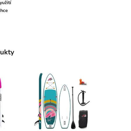
yužití
chce
ukty