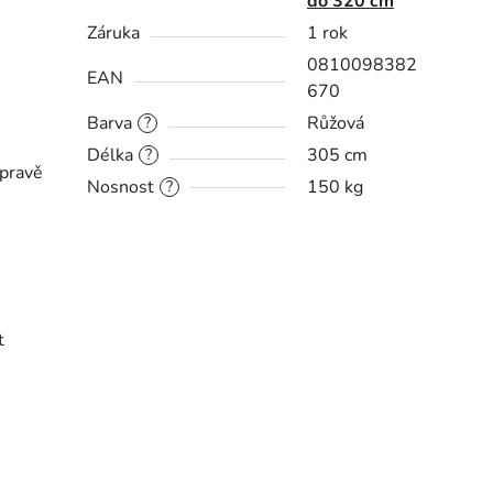
do 320 cm
Záruka
1 rok
0810098382
EAN
670
Barva
Růžová
?
Délka
305 cm
?
epravě
Nosnost
150 kg
?
t