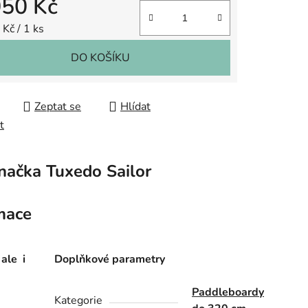
050 Kč
 cena:
Kč / 1 ks
DO KOŠÍKU
Zeptat se
Hlídat
t
načka
Tuxedo Sailor
mace
 ale i
Doplňkové parametry
Paddleboardy
Kategorie