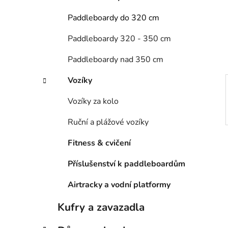
n
e
n
Paddleboardy do 320 cm
í
Paddleboardy 320 - 350 cm
p
a
Paddleboardy nad 350 cm
n
e
Vozíky
l
Vozíky za kolo
Ruční a plážové vozíky
Fitness & cvičení
Příslušenství k paddleboardům
Airtracky a vodní platformy
Kufry a zavazadla