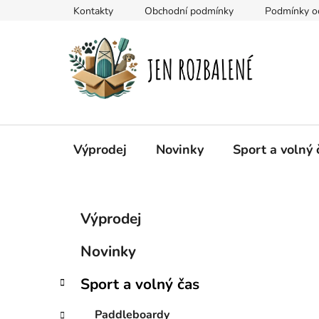
Přejít
Kontakty
Obchodní podmínky
Podmínky oc
na
obsah
Výprodej
Novinky
Sport a volný 
P
K
Přeskočit
Výprodej
a
kategorie
o
t
s
Novinky
e
t
g
r
Sport a volný čas
o
a
r
Paddleboardy
i