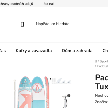
hrany osobních údajů
Jak nakupovat
čas
Kufry a zavazadla
Dům a zahrada
Ch
Domů
/
Sport
/
Paddle
Pad
Tux
Průměr
Neoho
hodnoc
Značka