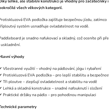
Díky lehké, ale stabilní konstrukci je vhodný pro začátečníky i
pokročilé všech věkových kategorií.
Protiskluzová EVA podložka zajišťuje bezpečnou jízdu, zatímco
tříploutvý systém usnadňuje ovladatelnost na vodě.
Paddleboard je snadno nafukovací a skladný, což oceníte při př
i uskladnění.
Hlavní výhody
✔ Všestranné využití – vhodný na pádlování, jógu i rybaření
✔ Protiskluzová EVA podložka – pro lepší stabilitu a bezpečnos
✔ Tři ploutve – zlepšují ovladatelnost a stabilitu na vodě
✔ Lehká a skladná konstrukce – snadné nafouknutí i složení
✔ Praktické držáky na pádlo – pro pohodlnou manipulaci
Technické parametry