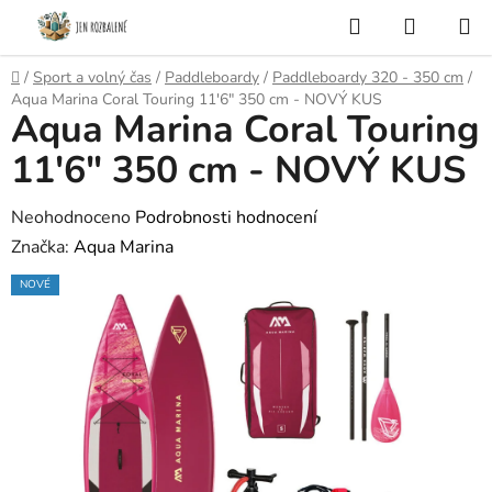
Přejít
Hledat
NÁKUP
na
KOŠÍK
obsah
Domů
/
Sport a volný čas
/
Paddleboardy
/
Paddleboardy 320 - 350 cm
/
Aqua Marina Coral Touring 11'6" 350 cm - NOVÝ KUS
Aqua Marina Coral Touring
11'6" 350 cm - NOVÝ KUS
Průměrné
Neohodnoceno
Podrobnosti hodnocení
hodnocení
Značka:
Aqua Marina
produktu
NOVÉ
je
0,0
z
5
hvězdiček.