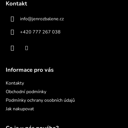
Kontakt
p
a
info
@
jenrozbalene.cz
t
í
+420 777 267 038
Informace pro vás
Kontakty
Obchodní podmínky
Podmínky ochrany osobních údajů
Jak nakupovat