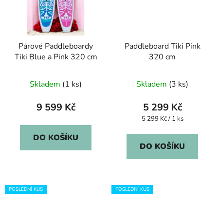
Párové Paddleboardy
Paddleboard Tiki Pink
Tiki Blue a Pink 320 cm
320 cm
Skladem
(1 ks)
Skladem
(3 ks)
9 599 Kč
5 299 Kč
Měrná
5 299 Kč / 1 ks
cena:
DO KOŠÍKU
DO KOŠÍKU
POSLEDNÍ KUS
POSLEDNÍ KUS