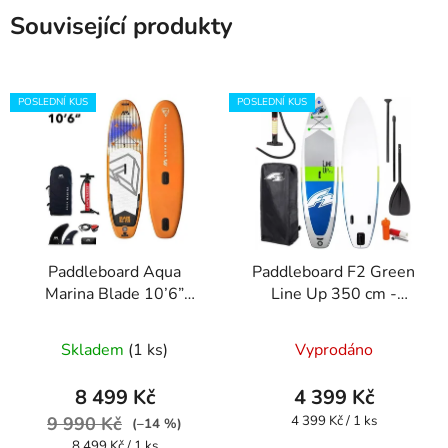
Související produkty
POSLEDNÍ KUS
POSLEDNÍ KUS
Paddleboard Aqua
Paddleboard F2 Green
Marina Blade 10’6”
Line Up 350 cm -
Orange s možností
VADA
připojení
Skladem
(1 ks)
Vyprodáno
windsurfingové plachty
- NOVÝ KUS
8 499 Kč
4 399 Kč
Měrná
9 990 Kč
4 399 Kč / 1 ks
(–14 %)
cena:
Měrná
8 499 Kč / 1 ks