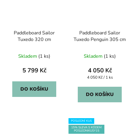
Paddleboard Sailor
Paddleboard Sailor
Tuxedo 320 cm
Tuxedo Penguin 305 cm
Skladem
(1 ks)
Skladem
(1 ks)
5 799 Kč
4 050 Kč
Měrná
4 050 Kč / 1 ks
cena:
DO KOŠÍKU
DO KOŠÍKU
POSLEDNÍ KUS
15% SLEVA S KÓDEM
POSLEDNIKUSY15