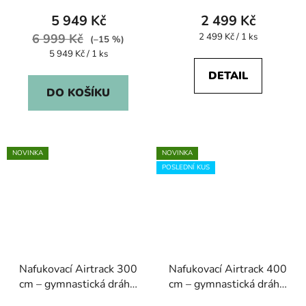
5 949 Kč
2 499 Kč
Měrná
6 999 Kč
2 499 Kč / 1 ks
(–15 %)
cena:
Měrná
5 949 Kč / 1 ks
cena:
DETAIL
DO KOŠÍKU
NOVINKA
NOVINKA
POSLEDNÍ KUS
Nafukovací Airtrack 300
Nafukovací Airtrack 400
cm – gymnastická dráha,
cm – gymnastická dráha,
plovoucí ostrov, vodní
plovoucí ostrov, vodní