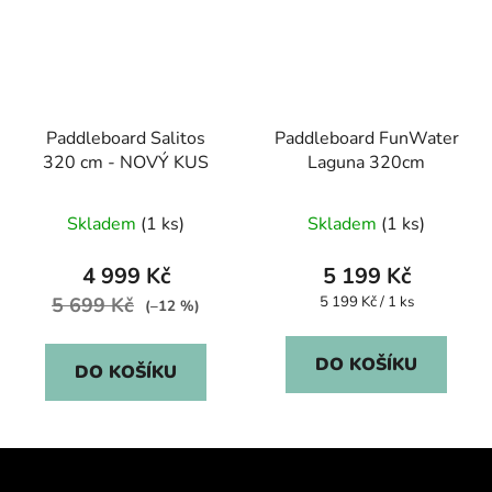
Paddleboard Salitos
Paddleboard FunWater
320 cm - NOVÝ KUS
Laguna 320cm
Skladem
(1 ks)
Skladem
(1 ks)
4 999 Kč
5 199 Kč
Měrná
5 699 Kč
5 199 Kč / 1 ks
(–12 %)
cena:
DO KOŠÍKU
DO KOŠÍKU
Z
á