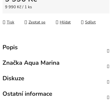
Měrná cena:
9 990 Kč / 1 ks
Tisk
Zeptat se
Hlídat
Sdílet
Popis
Značka
Aqua Marina
Diskuze
Ostatní informace