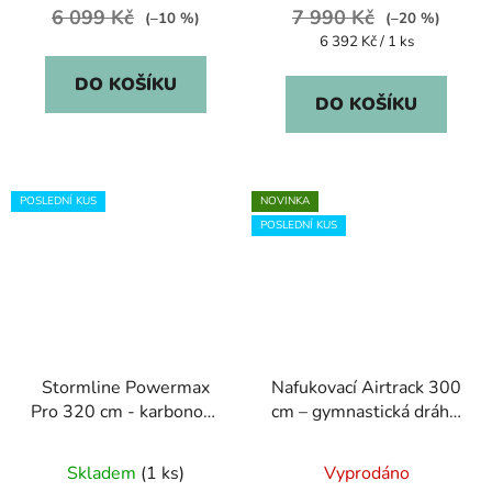
6 099 Kč
7 990 Kč
(–10 %)
(–20 %)
Měrná
6 392 Kč / 1 ks
cena:
DO KOŠÍKU
DO KOŠÍKU
POSLEDNÍ KUS
NOVINKA
POSLEDNÍ KUS
Stormline Powermax
Nafukovací Airtrack 300
Pro 320 cm - karbonové
cm – gymnastická dráha,
pádlo - NOVÝ KUS
plovoucí ostrov, vodní
molo
Skladem
(1 ks)
Vyprodáno