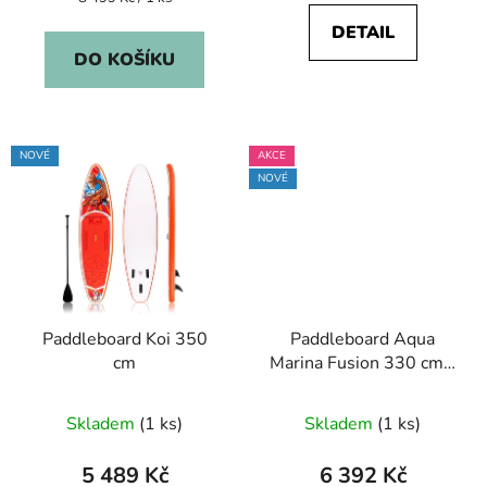
cena:
DETAIL
DO KOŠÍKU
NOVÉ
AKCE
NOVÉ
Paddleboard Koi 350
Paddleboard Aqua
cm
Marina Fusion 330 cm -
NOVÝ KUS
Skladem
(1 ks)
Skladem
(1 ks)
5 489 Kč
6 392 Kč